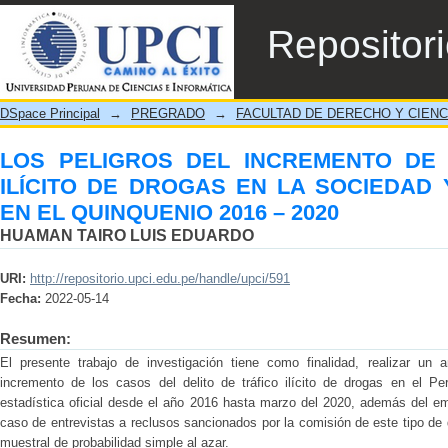
LOS PELIGROS DEL INCREMENTO DE D
Repositor
SOCIEDAD Y ESTADO PERUANOS, EN EL 
DSpace Principal
→
PREGRADO
→
FACULTAD DE DERECHO Y CIENC
LOS PELIGROS DEL INCREMENTO DE 
ILÍCITO DE DROGAS EN LA SOCIEDAD
EN EL QUINQUENIO 2016 – 2020
HUAMAN TAIRO LUIS EDUARDO
URI:
http://repositorio.upci.edu.pe/handle/upci/591
Fecha:
2022-05-14
Resumen:
El presente trabajo de investigación tiene como finalidad, realizar un a
incremento de los casos del delito de tráfico ilícito de drogas en el Pe
estadística oficial desde el año 2016 hasta marzo del 2020, además del e
caso de entrevistas a reclusos sancionados por la comisión de este tipo de d
muestral de probabilidad simple al azar.