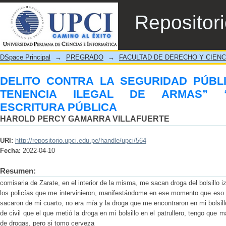
DELITO CONTRA LA SEGURIDAD PÚBLICA
Repositor
“OTORGAMIENTO DE ESCRITURA PÚBLI
DSpace Principal
→
PREGRADO
→
FACULTAD DE DERECHO Y CIENC
DELITO CONTRA LA SEGURIDAD PÚBLI
TENENCIA ILEGAL DE ARMAS” 
ESCRITURA PÚBLICA
HAROLD PERCY GAMARRA VILLAFUERTE
URI:
http://repositorio.upci.edu.pe/handle/upci/564
Fecha:
2022-04-10
Resumen:
comisaria de Zarate, en el interior de la misma, me sacan droga del bolsillo iz
los policías que me intervinieron, manifestándome en ese momento que eso 
sacaron de mi cuarto, no era mía y la droga que me encontraron en mi bolsillo,
de civil que el que metió la droga en mi bolsillo en el patrullero, tengo qu
de drogas, pero si tomo cerveza