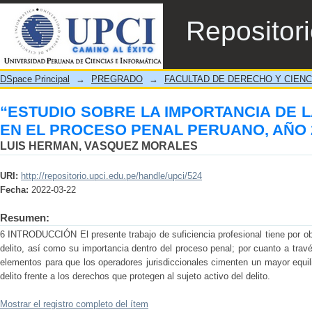
“ESTUDIO SOBRE LA IMPORTANCIA DE 
Repositor
PERUANO, AÑO 2021”
DSpace Principal
→
PREGRADO
→
FACULTAD DE DERECHO Y CIENC
“ESTUDIO SOBRE LA IMPORTANCIA DE LA
EN EL PROCESO PENAL PERUANO, AÑO 
LUIS HERMAN, VASQUEZ MORALES
URI:
http://repositorio.upci.edu.pe/handle/upci/524
Fecha:
2022-03-22
Resumen:
6 INTRODUCCIÓN El presente trabajo de suficiencia profesional tiene por obj
delito, así como su importancia dentro del proceso penal; por cuanto a trav
elementos para que los operadores jurisdiccionales cimenten un mayor equili
delito frente a los derechos que protegen al sujeto activo del delito.
Mostrar el registro completo del ítem