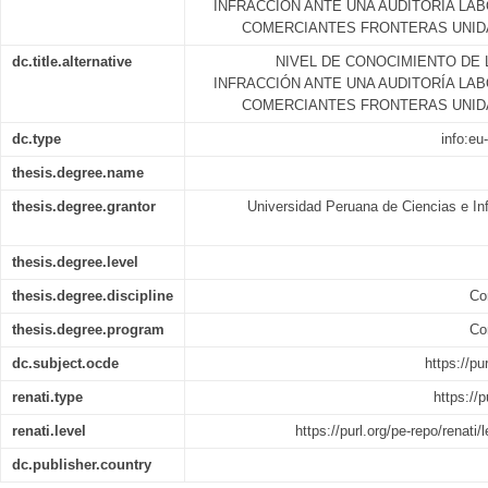
INFRACCIÓN ANTE UNA AUDITORÍA LAB
COMERCIANTES FRONTERAS UNIDA
dc.title.alternative
NIVEL DE CONOCIMIENTO DE 
INFRACCIÓN ANTE UNA AUDITORÍA LAB
COMERCIANTES FRONTERAS UNIDA
dc.type
info:eu
thesis.degree.name
thesis.degree.grantor
Universidad Peruana de Ciencias e In
thesis.degree.level
thesis.degree.discipline
Co
thesis.degree.program
Co
dc.subject.ocde
https://pu
renati.type
https://p
renati.level
https://purl.org/pe-repo/renati
dc.publisher.country