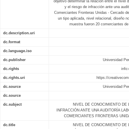
objetivo determinar la relación entre el nivel
y el riesgo de infracción ante una audi
Comerciantes Fronteras Unidas - Cercado de 
un tipo aplicada, nivel relacional, diseño 
muestra fueron 20 comerciantes de
dc.description.uri
dc.format
dc.language.iso
dc.publisher
Universidad Per
dc.rights
info
dc.rights.uri
https://creativeco
dc.source
Universidad Per
dc.source
dc.subject
NIVEL DE CONOCIMIENTO DE 
INFRACCIÓN ANTE UNA AUDITORÍA LAB
COMERCIANTES FRONTERAS UNIDA
dc.title
NIVEL DE CONOCIMIENTO DE 