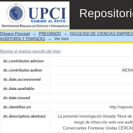
NIVEL DE CONOCIMIENTO DE LA NO
Repositor
AUDITORÍA LABORAL EN LA ASOCIA
CERCADO DE LIMA, 2019”
DSpace Principal
→
PREGRADO
→
FACULTAD DE CIENCIAS EMPRE
AUDITORIA Y FINANZAS
→
Ver ítem
Mostrar el registro sencillo del ítem
dc.contributor.advisor
dc.contributor.author
MERA
dc.date.accessioned
dc.date.available
dc.date.issued
dc.identifier.uri
http://reposi
dc.description.abstract
La presente investigación titulada “Nivel d
riesgo de infracción ante una audit
Comerciantes Fronteras Unidas CERCA