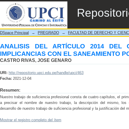
ANALISIS DEL ARTÍCULO 2014 DEL
Repositor
SANEAMIENTO POR EVICCION
DSpace Principal
→
PREGRADO
→
FACULTAD DE DERECHO Y CIENC
ANALISIS DEL ARTÍCULO 2014 DEL 
IMPLICANCIAS CON EL SANEAMIENTO P
CASTRO RIVAS, JOSE GENARO
URI:
http://repositorio.upci.edu.pe/handle/upci/463
Fecha:
2021-12-04
Resumen:
Nuestro trabajo de suficiencia profesional consta de cuatro capítulos, el pr
a precisar el nombre de nuestro trabajo, la descripción del mismo, los
desarrollo de nuestro trabajo de suficiencia profesional y la justificación del 
Mostrar el registro completo del ítem