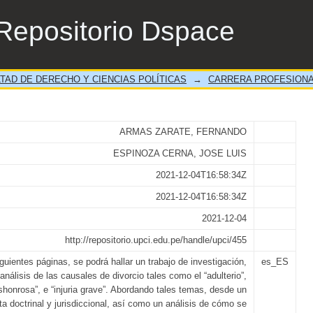
LES DE DIVORCIO - ADULTERIO Y COND
Repositorio Dspace
TAD DE DERECHO Y CIENCIAS POLÍTICAS
→
CARRERA PROFESIONA
ARMAS ZARATE, FERNANDO
ESPINOZA CERNA, JOSE LUIS
2021-12-04T16:58:34Z
2021-12-04T16:58:34Z
2021-12-04
http://repositorio.upci.edu.pe/handle/upci/455
guientes páginas, se podrá hallar un trabajo de investigación,
es_ES
 análisis de las causales de divorcio tales como el “adulterio”,
honrosa”, e “injuria grave”. Abordando tales temas, desde un
ta doctrinal y jurisdiccional, así como un análisis de cómo se