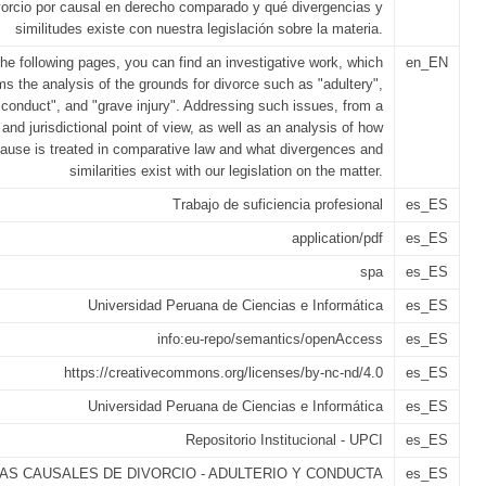
ivorcio por causal en derecho comparado y qué divergencias y
similitudes existe con nuestra legislación sobre la materia.
the following pages, you can find an investigative work, which
en_EN
ms the analysis of the grounds for divorce such as "adultery",
 conduct", and "grave injury". Addressing such issues, from a
 and jurisdictional point of view, as well as an analysis of how
cause is treated in comparative law and what divergences and
similarities exist with our legislation on the matter.
Trabajo de suficiencia profesional
es_ES
application/pdf
es_ES
spa
es_ES
Universidad Peruana de Ciencias e Informática
es_ES
info:eu-repo/semantics/openAccess
es_ES
https://creativecommons.org/licenses/by-nc-nd/4.0
es_ES
Universidad Peruana de Ciencias e Informática
es_ES
Repositorio Institucional - UPCI
es_ES
LAS CAUSALES DE DIVORCIO - ADULTERIO Y CONDUCTA
es_ES