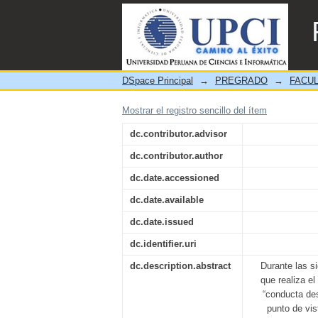
ESTUDIO DE LAS CAUSA
DSpace Principal
→
PREGRADO
→
FACUL
Mostrar el registro sencillo del ítem
dc.contributor.advisor
dc.contributor.author
dc.date.accessioned
dc.date.available
dc.date.issued
dc.identifier.uri
dc.description.abstract
Durante las si
que realiza el
“conducta des
punto de vis