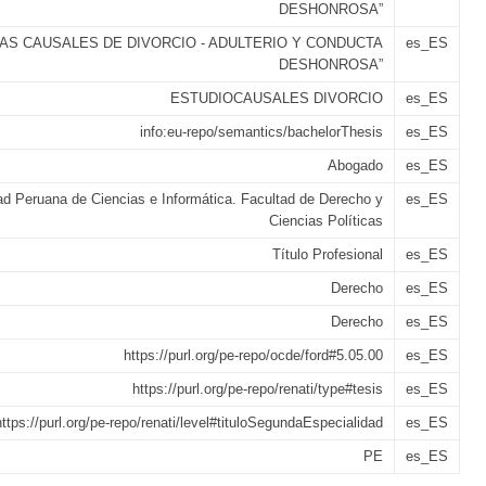
DESHONROSA”
LAS CAUSALES DE DIVORCIO - ADULTERIO Y CONDUCTA
es_ES
DESHONROSA”
ESTUDIOCAUSALES DIVORCIO
es_ES
info:eu-repo/semantics/bachelorThesis
es_ES
Abogado
es_ES
ad Peruana de Ciencias e Informática. Facultad de Derecho y
es_ES
Ciencias Políticas
Título Profesional
es_ES
Derecho
es_ES
Derecho
es_ES
https://purl.org/pe-repo/ocde/ford#5.05.00
es_ES
https://purl.org/pe-repo/renati/type#tesis
es_ES
https://purl.org/pe-repo/renati/level#tituloSegundaEspecialidad
es_ES
PE
es_ES