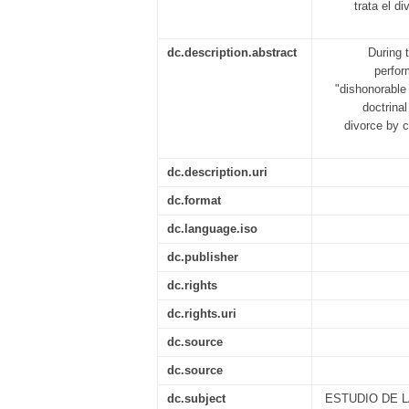
trata el d
dc.description.abstract
During 
perfor
"dishonorable
doctrinal
divorce by 
dc.description.uri
dc.format
dc.language.iso
dc.publisher
dc.rights
dc.rights.uri
dc.source
dc.source
dc.subject
ESTUDIO DE 