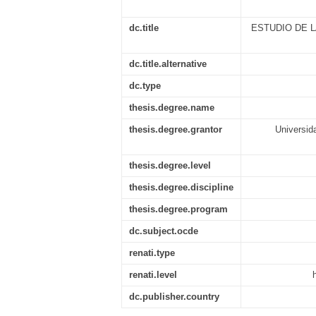
dc.title
ESTUDIO DE 
dc.title.alternative
dc.type
thesis.degree.name
thesis.degree.grantor
Universid
thesis.degree.level
thesis.degree.discipline
thesis.degree.program
dc.subject.ocde
renati.type
renati.level
dc.publisher.country