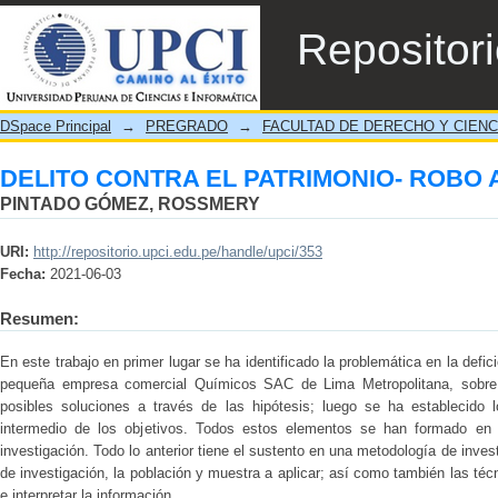
DELITO CONTRA EL PATRIMONIO- ROBO
Repositor
DSpace Principal
→
PREGRADO
→
FACULTAD DE DERECHO Y CIENC
DELITO CONTRA EL PATRIMONIO- ROBO
PINTADO GÓMEZ, ROSSMERY
URI:
http://repositorio.upci.edu.pe/handle/upci/353
Fecha:
2021-06-03
Resumen:
En este trabajo en primer lugar se ha identificado la problemática en la defic
pequeña empresa comercial Químicos SAC de Lima Metropolitana, sobre 
posibles soluciones a través de las hipótesis; luego se ha establecido l
intermedio de los objetivos. Todos estos elementos se han formado en 
investigación. Todo lo anterior tiene el sustento en una metodología de investi
de investigación, la población y muestra a aplicar; así como también las técn
e interpretar la información.