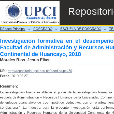
Investigación formativa en el desempeño 
Repositor
Recursos Humanos de la Universidad Conti
DSpace Principal
→
POSGRADO
→
ESCUELA DE POSGRADO
→
TE
Investigación formativa en el desempeño
Facultad de Administración y Recursos Hu
Continental de Huancayo, 2018
Morales Rios, Jesus Elias
URI:
http://repositorio.upci.edu.pe/handle/upci/30
Fecha:
2019-06-27
Resumen:
La investigación busca establecer el poder de la investigación formativ
escuela de Administración y Recursos Humanos de la Universidad Continent
de enfoque cuantitativo de tipo hipotético deductivo, con un planteamien
correlacional”. La muestra para la presente investigación está confor
Administración y Recursos Humanos de la Universidad Continental de Hu