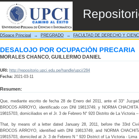
DESALOJO POR OCUPACIÒN PRECARIA
Repositor
DSpace Principal
→
PREGRADO
→
FACULTAD DE DERECHO Y CIENC
DESALOJO POR OCUPACIÒN PRECARIA
MORALES CHANCO, GUILLERMO DANIEL
URI:
http://repositorio.upci.edu.pe/handle/upci/284
Fecha:
2021-03-11
Resumen:
Que, mediante escrito de fecha 28 de Enero del 2011, ante el 33° Ju
BROCOS ARROYO, identificado con DNI 19813749, y NORMA CHACHITA 
19815703, domiciliados en el Jr. 3 de Febrero N° 920 Distrito de La Victoria 
That, by means of a letter dated January 28, 2011, before the 33rd 
BROCOS ARROYO, identified with DNI 19813749, and NORMA CHACHITA
19815703, domiciled at Jr. 3 de Febrero N ° 920 District of La Victoria - Lima