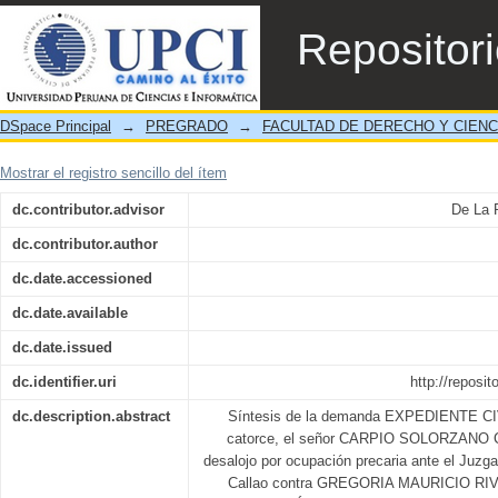
Desalojo por ocupante precario
Repositor
DSpace Principal
→
PREGRADO
→
FACULTAD DE DERECHO Y CIENC
Mostrar el registro sencillo del ítem
dc.contributor.advisor
De La 
dc.contributor.author
dc.date.accessioned
dc.date.available
dc.date.issued
dc.identifier.uri
http://reposi
dc.description.abstract
Síntesis de la demanda EXPEDIENTE CIVI
catorce, el señor CARPIO SOLORZANO 
desalojo por ocupación precaria ante el Juzga
Callao contra GREGORIA MAURICIO RI