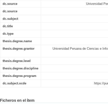
dc.source
Universidad Per
dc.source
dc.subject
dc.title
dc.type
thesis.degree.name
thesis.degree.grantor
Universidad Peruana de Ciencias e Info
thesis.degree.level
thesis.degree.discipline
thesis.degree.program
dc.subject.ocde
https://pu
Ficheros en el ítem