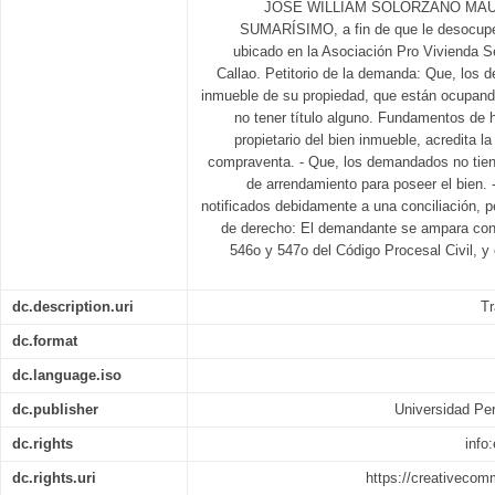
JOSÉ WILLIAM SOLORZANO MAU
SUMARÍSIMO, a fin de que le desocupe
ubicado en la Asociación Pro Vivienda S
Callao. Petitorio de la demanda: Que, los d
inmueble de su propiedad, que están ocupando
no tener título alguno. Fundamentos de
propietario del bien inmueble, acredita l
compraventa. - Que, los demandados no tiene
de arrendamiento para poseer el bien.
notificados debidamente a una conciliación,
de derecho: El demandante se ampara confo
546o y 547o del Código Procesal Civil, y e
dc.description.uri
Tr
dc.format
dc.language.iso
dc.publisher
Universidad Per
dc.rights
info
dc.rights.uri
https://creativecom