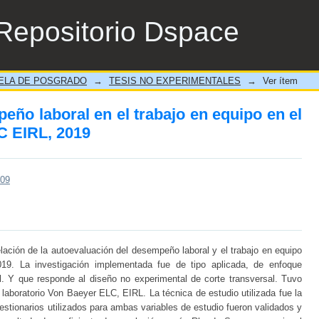
eño laboral en el trabajo en equipo en el 
Repositorio Dspace
ELA DE POSGRADO
→
TESIS NO EXPERIMENTALES
→
Ver ítem
ño laboral en el trabajo en equipo en el
C EIRL, 2019
209
relación de la autoevaluación del desempeño laboral y el trabajo en equipo
19. La investigación implementada fue de tipo aplicada, de enfoque
nal. Y que responde al diseño no experimental de corte transversal. Tuvo
laboratorio Von Baeyer ELC, EIRL. La técnica de estudio utilizada fue la
estionarios utilizados para ambas variables de estudio fueron validados y