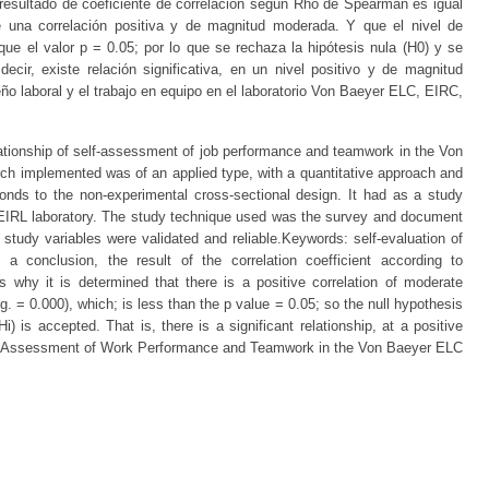
resultado de coeficiente de correlación según Rho de Spearman es igual
e una correlación positiva y de magnitud moderada. Y que el nivel de
 que el valor p = 0.05; por lo que se rechaza la hipótesis nula (H0) y se
decir, existe relación significativa, en un nivel positivo y de magnitud
o laboral y el trabajo en equipo en el laboratorio Von Baeyer ELC, EIRC,
ationship of self-assessment of job performance and teamwork in the Von
ch implemented was of an applied type, with a quantitative approach and
sponds to the non-experimental cross-sectional design. It had as a study
IRL laboratory. The study technique used was the survey and document
 study variables were validated and reliable.Keywords: self-evaluation of
a conclusion, the result of the correlation coefficient according to
 why it is determined that there is a positive correlation of moderate
ig. = 0.000), which; is less than the p value = 0.05; so the null hypothesis
) is accepted. That is, there is a significant relationship, at a positive
lf-Assessment of Work Performance and Teamwork in the Von Baeyer ELC