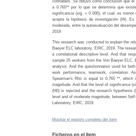
confiables. Se obtuvo como conclusión que el 
a 0.765** por lo que se determina que exist
significancia (sig. = 0.000), el cual; es menor
acepta la hipótesis de investigación (Hi). Es 
moderada, entre la autoevaluación del desempeñ
2019.
This research was conducted to explain the rel
Baeyer ELC laboratory, EIRC, 2019. The resear
a correlational descriptive level. And that re
sample 25 workers from the Von Baeyer ELC, E
analysis. And the questionnaires used for both
work performance, teamwork, correlation. As 
Spearman's Rho is equal to 0.765 **, which is
magnitude. And that the level of significance (s
(H0) is rejected and the research hypothesis (Hi
level and of moderate magnitude, between Se
Laboratory, EIRC, 2019.
Mostrar el registro completo del ítem
Ficheros en el ítem