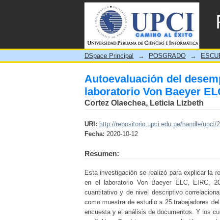
Autoevaluación del desemp
EIRL, 2019
DSpace Principal
→
POSGRADO
→
ESCU
Autoevaluación del desempe
laboratorio Von Baeyer EL
Cortez Olaechea, Leticia Lizbeth
URI:
http://repositorio.upci.edu.pe/handle/upci/
Fecha:
2020-10-12
Resumen:
Esta investigación se realizó para explicar la 
en el laboratorio Von Baeyer ELC, EIRC, 20
cuantitativo y de nivel descriptivo correlacio
como muestra de estudio a 25 trabajadores del 
encuesta y el análisis de documentos. Y los cu