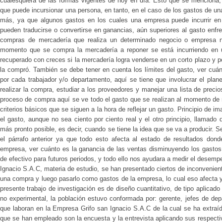
cualesquiera de las formas vigentes de hoy en día. Esto que se menciona, 
que puede incursionar una persona, en tanto, en el caso de los gastos de u
más, ya que algunos gastos en los cuales una empresa puede incurrir en 
pueden traducirse o convertirse en ganancias, aún superiores al gasto enf
compras de mercadería que realiza un determinado negocio o empresa n
momento que se compra la mercadería a reponer se está incurriendo en 
recuperado con creces si la mercadería logra venderse en un corto plazo y p
la compró. También se debe tener en cuenta los límites del gasto, ver cua
por cada trabajador y/o departamento, aquí se tiene que involucrar el pla
realizar la compra, estudiar a los proveedores y manejar una lista de preci
proceso de compra aquí se ve todo el gasto que se realizan al momento de 
criterios básicos que se siguen a la hora de reflejar un gasto. Principio de im
el gasto, aunque no sea ciento por ciento real y el otro principio, llamado d
más pronto posible, es decir, cuando se tiene la idea que se va a producir. S
el párrafo anterior ya que todo esto afecta al estado de resultados dond
empresa, ver cuánto es la ganancia de las ventas disminuyendo los gastos,
de efectivo para futuros periodos, y todo ello nos ayudara a medir el desemp
Ignacio S.A.C, materia de estudio, se han presentado ciertos de inconveniente
una compra y luego pasarlo como gastos de la empresa, lo cual eso afecta y 
presente trabajo de investigación es de diseño cuantitativo, de tipo aplicado 
no experimental, la población estuvo conformada por: gerente, jefes de de
que laboran en la Empresa Grifo san Ignacio S.A.C de la cual se ha extraí
que se han empleado son la encuesta y la entrevista aplicando sus respecti