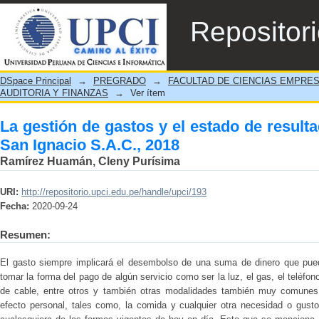
La gestión de gastos y el estado de result
Repositor
DSpace Principal
→
PREGRADO
→
FACULTAD DE CIENCIAS EMPRE
AUDITORIA Y FINANZAS
→
Ver ítem
La gestión de gastos y el estado de resul
San Ignacio S.A.C., 2018
Ramírez Huamán, Cleny Purísima
URI:
http://repositorio.upci.edu.pe/handle/upci/193
Fecha:
2020-09-24
Resumen:
El gasto siempre implicará el desembolso de una suma de dinero que pue
tomar la forma del pago de algún servicio como ser la luz, el gas, el teléfono
de cable, entre otros y también otras modalidades también muy comune
efecto personal, tales como, la comida y cualquier otra necesidad o gust