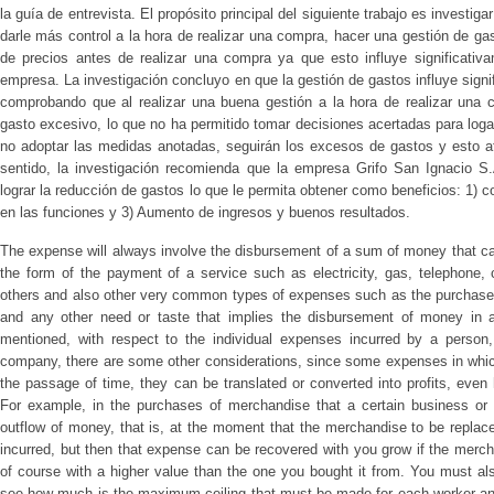
la guía de entrevista. El propósito principal del siguiente trabajo es investi
darle más control a la hora de realizar una compra, hacer una gestión de g
de precios antes de realizar una compra ya que esto influye significativ
empresa. La investigación concluyo en que la gestión de gastos influye sign
comprobando que al realizar una buena gestión a la hora de realizar una
gasto excesivo, lo que no ha permitido tomar decisiones acertadas para loga
no adoptar las medidas anotadas, seguirán los excesos de gastos y esto af
sentido, la investigación recomienda que la empresa Grifo San Ignacio S
lograr la reducción de gastos lo que le permita obtener como beneficios: 1) c
en las funciones y 3) Aumento de ingresos y buenos resultados.
The expense will always involve the disbursement of a sum of money that c
the form of the payment of a service such as electricity, gas, telephone, 
others and also other very common types of expenses such as the purchase 
and any other need or taste that implies the disbursement of money in a
mentioned, with respect to the individual expenses incurred by a person
company, there are some other considerations, since some expenses in whi
the passage of time, they can be translated or converted into profits, even
For example, in the purchases of merchandise that a certain business or 
outflow of money, that is, at the moment that the merchandise to be replac
incurred, but then that expense can be recovered with you grow if the merc
of course with a higher value than the one you bought it from. You must als
see how much is the maximum ceiling that must be made for each worker and