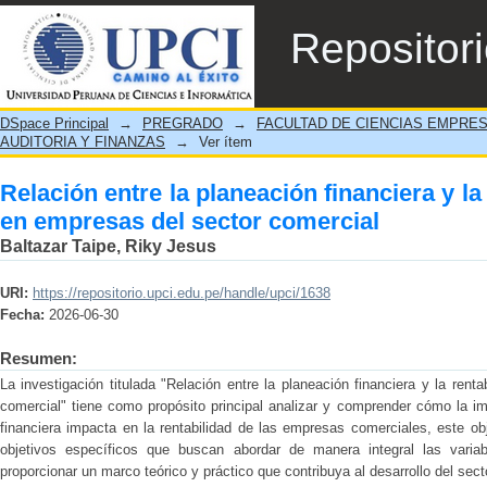
Relación entre la planeación financiera y
Repositor
comercial
DSpace Principal
→
PREGRADO
→
FACULTAD DE CIENCIAS EMPRE
AUDITORIA Y FINANZAS
→
Ver ítem
Relación entre la planeación financiera y la
en empresas del sector comercial
Baltazar Taipe, Riky Jesus
URI:
https://repositorio.upci.edu.pe/handle/upci/1638
Fecha:
2026-06-30
Resumen:
La investigación titulada "Relación entre la planeación financiera y la rent
comercial" tiene como propósito principal analizar y comprender cómo la i
financiera impacta en la rentabilidad de las empresas comerciales, este ob
objetivos específicos que buscan abordar de manera integral las varia
proporcionar un marco teórico y práctico que contribuya al desarrollo del sect