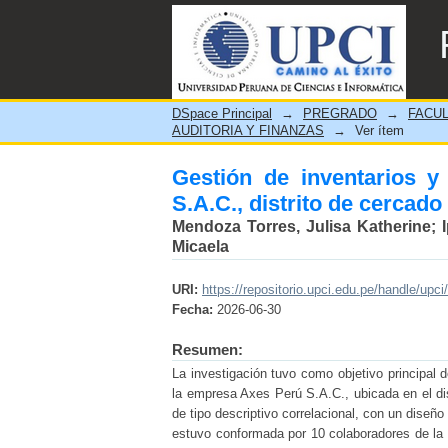
Gestión de inventarios y 
Lima, 2024
DSpace Principal
→
PREGRADO
→
FACUL
AUDITORIA Y FINANZAS
→
Ver ítem
Gestión de inventarios y
S.A.C., distrito de cercado
Mendoza Torres, Julisa Katherine
;
Micaela
URI:
https://repositorio.upci.edu.pe/handle/upci
Fecha:
2026-06-30
Resumen:
La investigación tuvo como objetivo principal d
la empresa Axes Perú S.A.C., ubicada en el dis
de tipo descriptivo correlacional, con un diseño
estuvo conformada por 10 colaboradores de la f