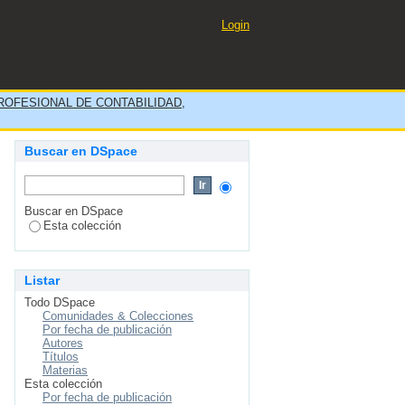
C., distrito de cercado de
Login
OFESIONAL DE CONTABILIDAD,
Buscar en DSpace
Buscar en DSpace
Esta colección
Listar
Todo DSpace
Comunidades & Colecciones
Por fecha de publicación
Autores
Títulos
Materias
Esta colección
Por fecha de publicación