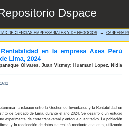
Rentabilidad en la empresa Axes Perú S.A.
Repositorio Dspace
TAD DE CIENCIAS EMPRESARIALES Y DE NEGOCIOS
→
CARRERA PR
 Rentabilidad en la empresa Axes Perú
 de Lima, 2024
Ipanaque Olivares, Juan Vizmey
;
Huamani Lopez, Nidia
/1632
eterminar la relación entre la Gestión de Inventarios y la Rentabilidad en
trito de Cercado de Lima, durante el año 2024. Se desarrolló un estudio
 no experimental de corte transversal y enfoque cuantitativo. La población
irma, y la recolección de datos se realizó mediante encuesta, utilizando