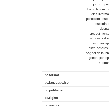
jurídico pe
diseño fenomeno
diez informa
periodistas espe
desbordado
desnat
procedimiento
políticos y di
las investig
entre congresi
original de la i
genera percep
reforma
dc.format
dc.language.iso
dc.publisher
dc.rights
dc.source