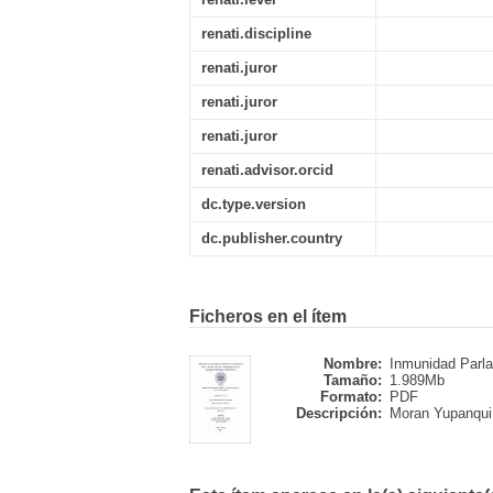
renati.discipline
renati.juror
renati.juror
renati.juror
renati.advisor.orcid
dc.type.version
dc.publisher.country
Ficheros en el ítem
Nombre:
Inmunidad Parla
Tamaño:
1.989Mb
Formato:
PDF
Descripción:
Moran Yupanqui,