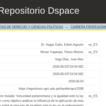
IA Y LA IGUALDAD ANTE LA LEY EN EL
Repositorio Dspace
TAD DE DERECHO Y CIENCIAS POLÍTICAS
→
CARRERA PROFESIONA
Dr. Vegas Gallo, Edwin Agustin
es_ES
Moran Yupanqui, Flavio Moises
es_ES
Vega Diaz, Ivan Alex
2026-06-03T19:04:58Z
2026-06-03T19:04:58Z
2026-06-03
https://repositorio.upci.edu.pe/handle/upci/1598
ión titulada "Inmunidad parlamentaria y la igualdad ante la ley
es_ES
o como objetivo analizar la influencia de la aplicación de esta
a sobre el principio de igualdad ante la ley en el ordenamiento