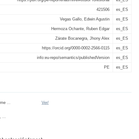
421506
es_ES
Vegas Gallo, Edwin Agustin
es_ES
Hermoza Ochante, Ruben Edgar
es_ES
Zárate Bocanegra, Jhony Alex
es_ES
https://orcid.org/0000-0002-2566-0115
es_ES
info:eu-repo/semantics/publishedVersion
es_ES
PE
es_ES
me ...
Ver/
 ...