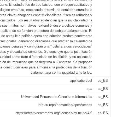
ruano. El estudio fue de tipo básico, con enfoque cualitativo y
lógico empírico, empleando entrevistas semiestructuradas a
ntes clave: abogados constitucionalistas, fiscales retirados y
cializados. Los resultados evidencian que la inviolabilidad ha
 sus límites normativos, extendiéndose a delitos comunes y
uralizando su función protectora del debate parlamentario. El
 de antejuicio político opera con criterios predominantemente
screcionales, generando dilaciones que afectan la celeridad de
aciones penales y configuran una "justicia a dos velocidades"
stas y ciudadanos comunes. Se concluye que la justificación
nmunidad como trato diferenciado se ha diluido, y su aplicación
ción de impunidad que deslegitima al Congreso. Se proponen
s constitucionales para armonizar la protección de la función
parlamentaria con la igualdad ante la ley.
application/pdf
es_ES
spa
es_ES
Universidad Peruana de Ciencias e Informática
es_ES
info:eu-repo/semantics/openAccess
es_ES
https://creativecommons.org/licenses/by-nc-nd/4.0
es_ES