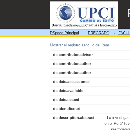
INMUNIDAD PARLAMENTAR
DSpace Principal
→
PREGRADO
→
FACUL
Mostrar el registro sencillo del ítem
dc.contributor.advisor
dc.contributor.author
dc.contributor.author
dc.date.accessioned
dc.date.available
dc.date.issued
dc.identifier.uri
dc.description.abstract
La investigac
en el Perú" tuv
prerrogativ