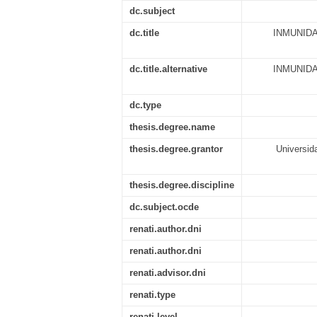
dc.subject
dc.title
INMUNIDA
dc.title.alternative
INMUNIDA
dc.type
thesis.degree.name
thesis.degree.grantor
Universid
thesis.degree.discipline
dc.subject.ocde
renati.author.dni
renati.author.dni
renati.advisor.dni
renati.type
renati.level