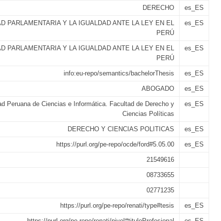
DERECHO
es_ES
D PARLAMENTARIA Y LA IGUALDAD ANTE LA LEY EN EL
es_ES
PERÚ
D PARLAMENTARIA Y LA IGUALDAD ANTE LA LEY EN EL
es_ES
PERÚ
info:eu-repo/semantics/bachelorThesis
es_ES
ABOGADO
es_ES
ad Peruana de Ciencias e Informática. Facultad de Derecho y
es_ES
Ciencias Políticas
DERECHO Y CIENCIAS POLITICAS
es_ES
https://purl.org/pe-repo/ocde/ford#5.05.00
es_ES
21549616
08733655
02771235
https://purl.org/pe-repo/renati/type#tesis
es_ES
https://purl.org/pe-repo/renati/nivel#tituloProfesional
es_ES