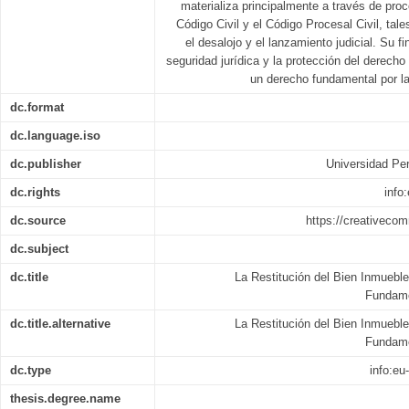
materializa principalmente a través de proc
Código Civil y el Código Procesal Civil, tale
el desalojo y el lanzamiento judicial. Su fi
seguridad jurídica y la protección del derech
un derecho fundamental por la
dc.format
dc.language.iso
dc.publisher
Universidad Per
dc.rights
info
dc.source
https://creativeco
dc.subject
dc.title
La Restitución del Bien Inmuebl
Fundame
dc.title.alternative
La Restitución del Bien Inmuebl
Fundame
dc.type
info:eu
thesis.degree.name