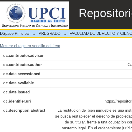
La Restitución del Bien Inmueble en la V
Repositor
Peruano
DSpace Principal
→
PREGRADO
→
FACULTAD DE DERECHO Y CIENC
Mostrar el registro sencillo del ítem
dc.contributor.advisor
dc.contributor.author
Ca
dc.date.accessioned
dc.date.available
dc.date.issued
dc.identifier.uri
https://reposito
dc.description.abstract
La restitución del bien inmueble es una inst
se busca restablecer el derecho de propiedad
de su titular, frente a una ocupación c
sustento legal. En el ordenamiento jurí