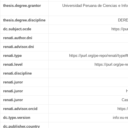
thesis.degree.grantor
Universidad Peruana de Ciencias e Info
thesis.degree.discipline
DERE
dc.subject.ocde
https://pu
renati.author.dni
renati.advisor.dni
renati.type
https://purl.org/pe-repo/renati/type
renati.level
https://purl.org/pe-r
renati.discipline
renati.juror
renati.juror
H
renati.juror
Cas
renati.advisor.orcid
https:
dc.type.version
info:eu-
dc.publisher.country