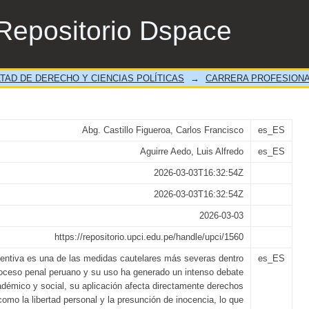
e la prisión preventiva en el Perú, ventajas 
Repositorio Dspace
TAD DE DERECHO Y CIENCIAS POLÍTICAS
→
CARRERA PROFESIONA
Abg. Castillo Figueroa, Carlos Francisco
es_ES
Aguirre Aedo, Luis Alfredo
es_ES
2026-03-03T16:32:54Z
2026-03-03T16:32:54Z
2026-03-03
https://repositorio.upci.edu.pe/handle/upci/1560
ventiva es una de las medidas cautelares más severas dentro
es_ES
roceso penal peruano y su uso ha generado un intenso debate
démico y social, su aplicación afecta directamente derechos
omo la libertad personal y la presunción de inocencia, lo que