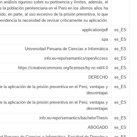
n análisis riguroso sobre su pertinencia y límites, además, el
 la población penitenciaria en el Perú en los últimos años ha
uido, en parte, al uso excesivo de la prisión preventiva, lo que
evidencia la necesidad de revisar críticamente su aplicación.
application/pdf
es_ES
spa
es_ES
Universidad Peruana de Ciencias e Informática
es_ES
info:eu-repo/semantics/openAccess
es_ES
https://creativecommons.org/licenses/by-nc-nd/4.0
es_ES
DERECHO
es_ES
de la aplicación de la prisión preventiva en el Perú, ventajas y
es_ES
desventajas
de la aplicación de la prisión preventiva en el Perú, ventajas y
es_ES
desventajas
info:eu-repo/semantics/bachelorThesis
es_ES
ABOGADO
es_ES
ad Peruana de Ciencias e Informática. Facultad de Derecho y
es_ES