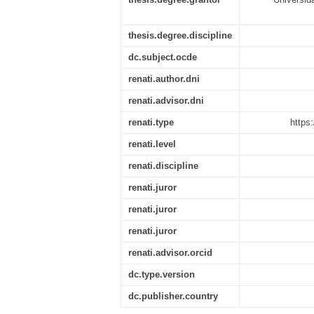
thesis.degree.discipline
dc.subject.ocde
renati.author.dni
renati.advisor.dni
renati.type
https
renati.level
renati.discipline
renati.juror
renati.juror
renati.juror
renati.advisor.orcid
dc.type.version
dc.publisher.country