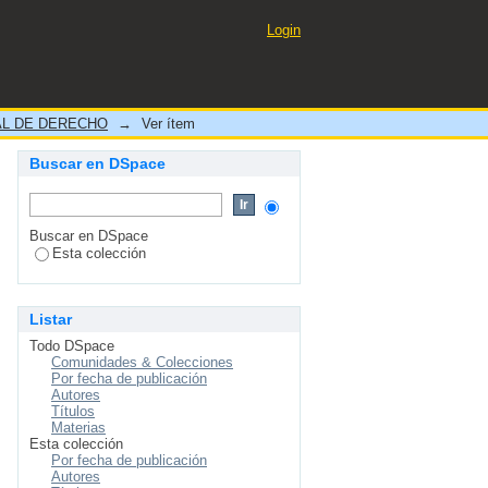
y desventajas
Login
L DE DERECHO
→
Ver ítem
Buscar en DSpace
Buscar en DSpace
Esta colección
Listar
Todo DSpace
Comunidades & Colecciones
Por fecha de publicación
Autores
Títulos
Materias
Esta colección
Por fecha de publicación
Autores