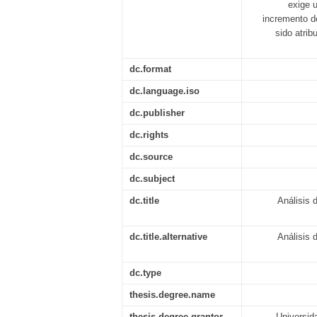
exige u
incremento de
sido atrib
dc.format
dc.language.iso
dc.publisher
dc.rights
dc.source
dc.subject
dc.title
Análisis 
dc.title.alternative
Análisis 
dc.type
thesis.degree.name
thesis.degree.grantor
Universid