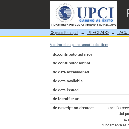
Análisis de la aplicación d
DSpace Principal
→
PREGRADO
→
FACUL
Mostrar el registro sencillo del ítem
dc.contributor.advisor
dc.contributor.author
dc.date.accessioned
dc.date.available
dc.date.issued
dc.identifier.uri
dc.description.abstract
La prisión pre
del p
aca
fundamentales c