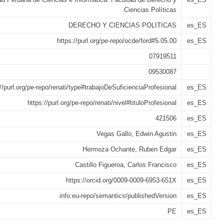
Ciencias Políticas
DERECHO Y CIENCIAS POLITICAS
es_ES
https://purl.org/pe-repo/ocde/ford#5.05.00
es_ES
07919511
09530087
://purl.org/pe-repo/renati/type#trabajoDeSuficienciaProfesional
es_ES
https://purl.org/pe-repo/renati/nivel#tituloProfesional
es_ES
421506
es_ES
Vegas Gallo, Edwin Agustin
es_ES
Hermoza Ochante, Ruben Edgar
es_ES
Castillo Figueroa, Carlos Francisco
es_ES
https://orcid.org/0009-0009-6953-651X
es_ES
info:eu-repo/semantics/publishedVersion
es_ES
PE
es_ES