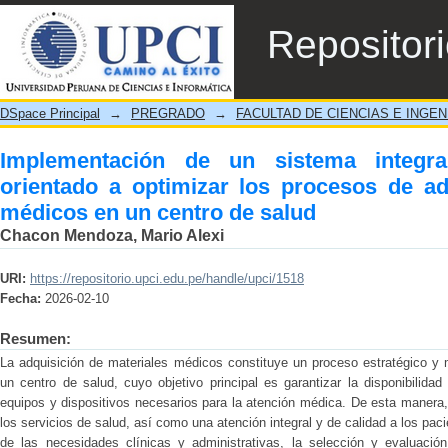
Implementación de un sistema integral de ge
Repositor
adquisición de suministro médicos en un c
DSpace Principal
→
PREGRADO
→
FACULTAD DE CIENCIAS E INGEN
Implementación de un sistema integral
orientado a optimizar los procesos de ad
médicos en un centro de salud
Chacon Mendoza, Mario Alexi
URI:
https://repositorio.upci.edu.pe/handle/upci/1518
Fecha:
2026-02-10
Resumen:
La adquisición de materiales médicos constituye un proceso estratégico y m
un centro de salud, cuyo objetivo principal es garantizar la disponibilida
equipos y dispositivos necesarios para la atención médica. De esta manera,
los servicios de salud, así como una atención integral y de calidad a los paci
de las necesidades clínicas y administrativas, la selección y evaluació