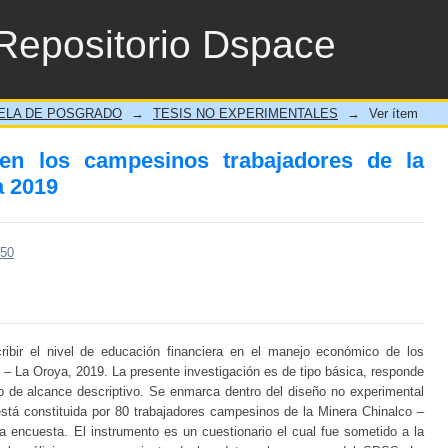
n los campesinos trabajadores de la Minera 
Repositorio Dspace
ELA DE POSGRADO
→
TESIS NO EXPERIMENTALES
→
Ver ítem
 en los campesinos trabajadores de la
a 2019
150
ribir el nivel de educación financiera en el manejo económico de los
– La Oroya, 2019. La presente investigación es de tipo básica, responde
rio de alcance descriptivo. Se enmarca dentro del diseño no experimental
 está constituida por 80 trabajadores campesinos de la Minera Chinalco –
na encuesta. El instrumento es un cuestionario el cual fue sometido a la