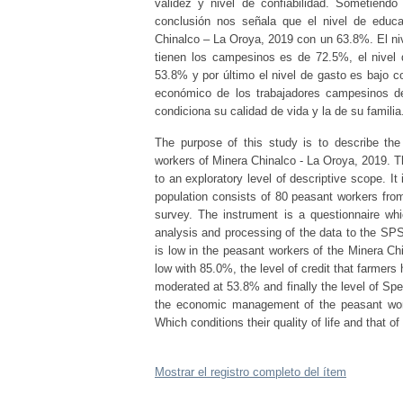
validez y nivel de confiabilidad. Sometiend
conclusión nos señala que el nivel de educ
Chinalco – La Oroya, 2019 con un 63.8%. El nivel
tienen los campesinos es de 72.5%, el nivel
53.8% y por último el nivel de gasto es bajo c
económico de los trabajadores campesinos de
condiciona su calidad de vida y la de su familia
The purpose of this study is to describe th
workers of Minera Chinalco - La Oroya, 2019. Th
to an exploratory level of descriptive scope. I
population consists of 80 peasant workers fr
survey. The instrument is a questionnaire whic
analysis and processing of the data to the SPS
is low in the peasant workers of the Minera Ch
low with 85.0%, the level of credit that farmers
moderated at 53.8% and finally the level of Spe
the economic management of the peasant work
Which conditions their quality of life and that of 
Mostrar el registro completo del ítem