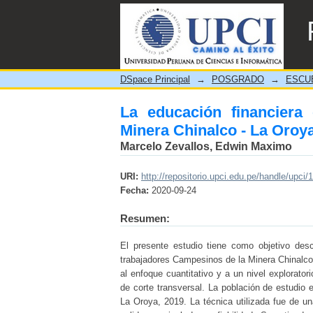
La educación financiera e
DSpace Principal
→
POSGRADO
→
ESCU
La educación financiera
Minera Chinalco - La Oroy
Marcelo Zevallos, Edwin Maximo
URI:
http://repositorio.upci.edu.pe/handle/upci/
Fecha:
2020-09-24
Resumen:
El presente estudio tiene como objetivo desc
trabajadores Campesinos de la Minera Chinalco 
al enfoque cuantitativo y a un nivel explorato
de corte transversal. La población de estudio
La Oroya, 2019. La técnica utilizada fue de u