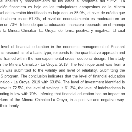
o el análisis y procesamiento de los datos al programa del SPSS. La
ación financiera es bajo en los trabajadores campesinos de la Minera
 de inversión identificado es bajo con un 85.0%, el nivel de crédito que
 de ahorro es de 61.3%, el nivel de endeudamiento es moderado en un
on un 70%. Infiriendo que la educación financiera repercute en el manejo
 la Minera Chinalco- La Oroya, de forma positiva y negativa. El cual
.
e level of financial education in the economic management of Peasant
is research is of a basic type, responds to the quantitative approach and
t is framed within the non-experimental cross- sectional design. The study
om the Minera Chinalco - La Oroya, 2019. The technique used was from a
h was submitted to the validity and level of reliability. Submitting the
S program. The conclusion indicates that the level of financial education
inalco - La Oroya, 2019 with 63.8%. The level of investment identified is
 have is 72.5%, the level of savings is 61.3%, the level of indebtedness is
nding is low with 70%. Inferring that financial education has an impact on
ers of the Minera Chinalco-La Oroya, in a positive and negative way.
their family.