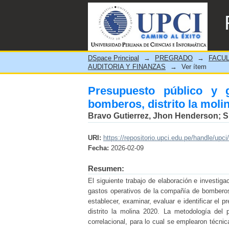
Presupuesto público y gast
DSpace Principal
→
PREGRADO
→
FACUL
AUDITORIA Y FINANZAS
→
Ver ítem
Presupuesto público y 
bomberos, distrito la moli
Bravo Gutierrez, Jhon Henderson
;
S
URI:
https://repositorio.upci.edu.pe/handle/upci
Fecha:
2026-02-09
Resumen:
El siguiente trabajo de elaboración e investiga
gastos operativos de la compañía de bomberos, 
establecer, examinar, evaluar e identificar el
distrito la molina 2020. La metodología del 
correlacional, para lo cual se emplearon técni