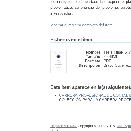
forma siguiente: el apartado I se expone el pl
problemática, se enuncia del problema, objetiv
investigadas.
Mostrar el registro completo del ítem
Ficheros en el ítem
Nombre:
Tesis Final- Silv
Tamaño:
2.448Mb
Formato:
PDF
Descripción:
Bravo Gutierrez,
Este ítem aparece en la(s) siguiente
CARRERA PROFESIONAL DE CONTABIL
COLECCIÓN PARA LA CARRERA PROFES
DSpace software
copyright © 2002-2016
DuraSpa