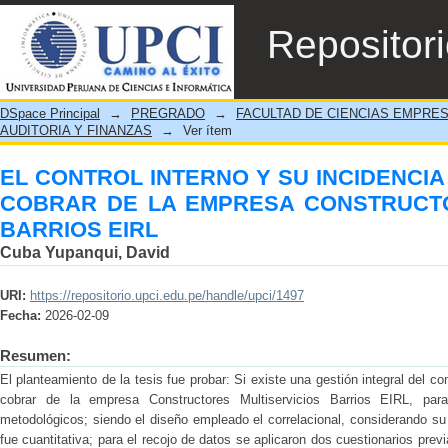
EL CONTROL INTERNO Y SU INCIDENCI
Repositor
CONSTRUCTORES MULTISERVICIOS BARR
DSpace Principal
→
PREGRADO
→
FACULTAD DE CIENCIAS EMPRE
AUDITORIA Y FINANZAS
→
Ver ítem
EL CONTROL INTERNO Y SU INCIDENCI
COBRAR DE LA EMPRESA CONSTRUCTO
BARRIOS EIRL
Cuba Yupanqui, David
URI:
https://repositorio.upci.edu.pe/handle/upci/1497
Fecha:
2026-02-09
Resumen:
El planteamiento de la tesis fue probar: Si existe una gestión integral del con
cobrar de la empresa Constructores Multiservicios Barrios EIRL, par
metodológicos; siendo el diseño empleado el correlacional, considerando su
fue cuantitativa; para el recojo de datos se aplicaron dos cuestionarios previ