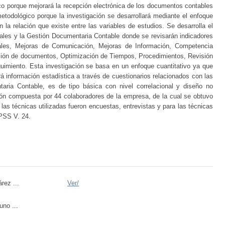
co porque mejorará la recepción electrónica de los documentos contables
todológico porque la investigación se desarrollará mediante el enfoque
n la relación que existe entre las variables de estudios. Se desarrolla el
tales y la Gestión Documentaria Contable donde se revisarán indicadores
iales, Mejoras de Comunicación, Mejoras de Información, Competencia
ción de documentos, Optimización de Tiempos, Procedimientos, Revisión
uimiento. Esta investigación se basa en un enfoque cuantitativo ya que
rá información estadística a través de cuestionarios relacionados con las
aria Contable, es de tipo básica con nivel correlacional y diseño no
ión compuesta por 44 colaboradores de la empresa, de la cual se obtuvo
as técnicas utilizadas fueron encuestas, entrevistas y para las técnicas
SPSS V. 24.
rez ...
Ver/
uno ...