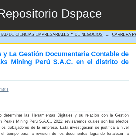
es y La Gestión Documentaria Contable de 
Repositorio Dspace
istrito de Santiago de Surco, 2022
TAD DE CIENCIAS EMPRESARIALES Y DE NEGOCIOS
→
CARRERA PR
s y La Gestión Documentaria Contable de
s Mining Perú S.A.C. en el distrito de
/1491
o determinar las Herramientas Digitales y su relación con la Gestión
n Peaks Mining Perú S.A.C., 2022; revisaremos cuales son los efectos
los trabajadores de la empresa. Esta investigación se justifica a nivel
 el tiempo para la revisión de los documentos logrando fortalecer la