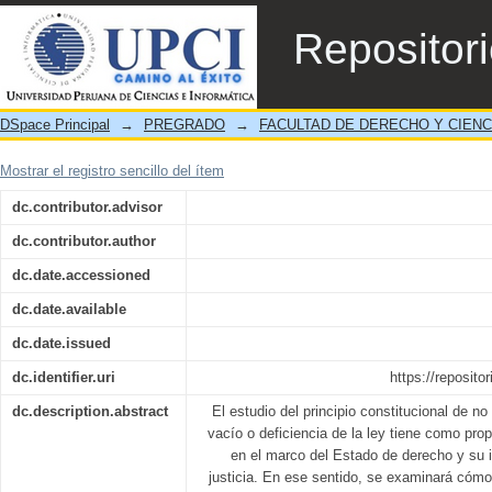
Análisis del Principio Constitucional de No
Repositor
de la Ley
DSpace Principal
→
PREGRADO
→
FACULTAD DE DERECHO Y CIENC
Mostrar el registro sencillo del ítem
dc.contributor.advisor
dc.contributor.author
dc.date.accessioned
dc.date.available
dc.date.issued
dc.identifier.uri
https://reposito
dc.description.abstract
El estudio del principio constitucional de no 
vacío o deficiencia de la ley tiene como pro
en el marco del Estado de derecho y su 
justicia. En ese sentido, se examinará cómo