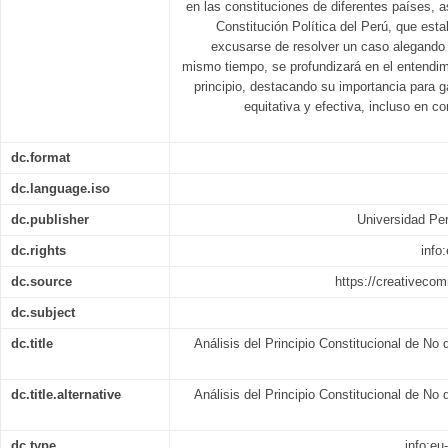
en las constituciones de diferentes países, a
Constitución Política del Perú, que est
excusarse de resolver un caso alegando v
mismo tiempo, se profundizará en el entendimi
principio, destacando su importancia para ga
equitativa y efectiva, incluso en 
dc.format
dc.language.iso
dc.publisher
Universidad Per
dc.rights
info
dc.source
https://creativeco
dc.subject
dc.title
Análisis del Principio Constitucional de No 
dc.title.alternative
Análisis del Principio Constitucional de No 
dc.type
info:eu