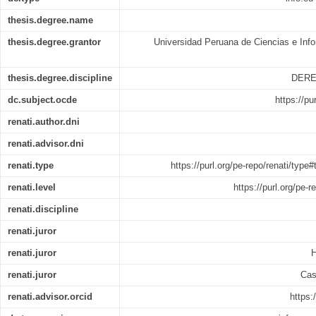
thesis.degree.name
thesis.degree.grantor
Universidad Peruana de Ciencias e Info
thesis.degree.discipline
DERE
dc.subject.ocde
https://pu
renati.author.dni
renati.advisor.dni
renati.type
https://purl.org/pe-repo/renati/type
renati.level
https://purl.org/pe-r
renati.discipline
renati.juror
renati.juror
H
renati.juror
Cas
renati.advisor.orcid
https: