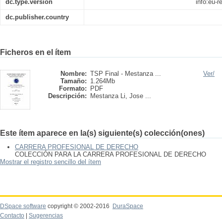
dc.type.version
info:eu-
dc.publisher.country
Ficheros en el ítem
Nombre:
TSP Final - Mestanza ...
Ver/
Tamaño:
1.264Mb
Formato:
PDF
Descripción:
Mestanza Li, Jose ...
Este ítem aparece en la(s) siguiente(s) colección(ones)
CARRERA PROFESIONAL DE DERECHO
COLECCIÓN PARA LA CARRERA PROFESIONAL DE DERECHO
Mostrar el registro sencillo del ítem
DSpace software
copyright © 2002-2016
DuraSpace
Contacto
|
Sugerencias