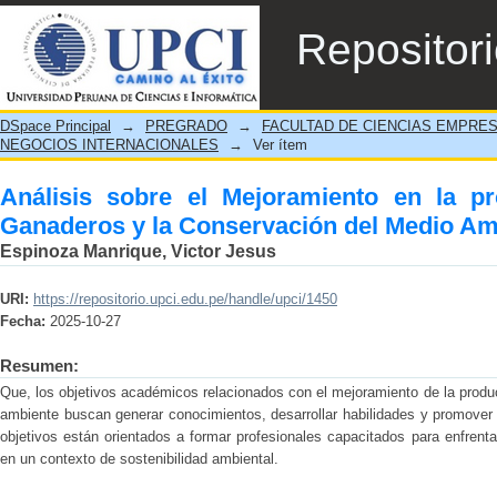
Análisis sobre el Mejoramiento en la prod
Repositor
Medio Ambiente”
DSpace Principal
→
PREGRADO
→
FACULTAD DE CIENCIAS EMPRE
NEGOCIOS INTERNACIONALES
→
Ver ítem
Análisis sobre el Mejoramiento en la p
Ganaderos y la Conservación del Medio Am
Espinoza Manrique, Victor Jesus
URI:
https://repositorio.upci.edu.pe/handle/upci/1450
Fecha:
2025-10-27
Resumen:
Que, los objetivos académicos relacionados con el mejoramiento de la produ
ambiente buscan generar conocimientos, desarrollar habilidades y promover 
objetivos están orientados a formar profesionales capacitados para enfrenta
en un contexto de sostenibilidad ambiental.