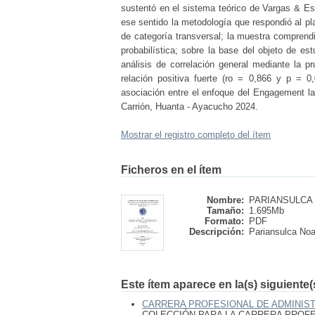
sustentó en el sistema teórico de Vargas & Est
ese sentido la metodología que respondió al pl
de categoría transversal; la muestra compren
probabilística; sobre la base del objeto de es
análisis de correlación general mediante l
relación positiva fuerte (ro = 0,866 y p = 0
asociación entre el enfoque del Engagement lab
Carrión, Huanta - Ayacucho 2024.
Mostrar el registro completo del ítem
Ficheros en el ítem
Nombre:
PARIANSULCA N
Tamaño:
1.695Mb
Formato:
PDF
Descripción:
Pariansulca No
Este ítem aparece en la(s) siguiente
CARRERA PROFESIONAL DE ADMINIS
COLECCIÓN PARA LA CARRERA PROFE