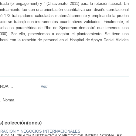
rada (el engagement) y ” (Chiavenato, 2011) para la rotación laboral. En
anteamiento fue con una orientación cuantitativa con diseño correlacional
dió 173 trabajadores calculadas matemáticamente y empleando la prueba
tudio se trabajó con instrumentos cuantitativos validados. Finalmente, el
a prueba no paramétrica de Rho de Spearman demostró que tenemos una
,000). Por ello, procedemos a aceptar el planteamiento: Se tiene una
oral con la rotación de personal en el Hospital de Apoyo Daniel Alcides
OA ...
Ver/
a, Norma
(s) colección(ones)
TRACIÓN Y NEGOCIOS INTERNACIONALES
SIONAL DE ADMINISTRACIÓN Y NEGOCIOS INTERNACIONALES