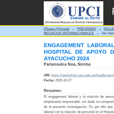
ENGAGEMENT LABORAL 
ALCIDES CARRIÓN, HUAN
DSpace Principal
→
PREGRADO
→
FACUL
NEGOCIOS INTERNACIONALES
→
Ver íte
ENGAGEMENT LABORAL
HOSPITAL DE APOYO D
AYACUCHO 2024
Pariansulca Noa, Norma
URI:
https://repositorio.upci.edu.pe/handle/upci
Fecha:
2025-10-27
Resumen:
El engagement laboral y la rotación de perso
empresarial responsable, sin duda su comprens
de la presente investigación. Es por ello qu
laboral con la rotación de personal en el Hospi