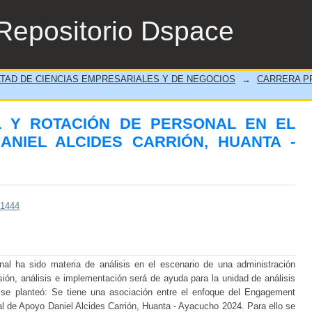
Y ROTACIÓN DE PERSONAL EN EL HOSP
Repositorio Dspace
TA - AYACUCHO 2024
TAD DE CIENCIAS EMPRESARIALES Y DE NEGOCIOS
→
CARRERA P
m
 Y ROTACIÓN DE PERSONAL EN EL
ANIEL ALCIDES CARRIÓN, HUANTA -
/1444
nal ha sido materia de análisis en el escenario de una administración
ión, análisis e implementación será de ayuda para la unidad de análisis
e se planteó: Se tiene una asociación entre el enfoque del Engagement
tal de Apoyo Daniel Alcides Carrión, Huanta - Ayacucho 2024. Para ello se