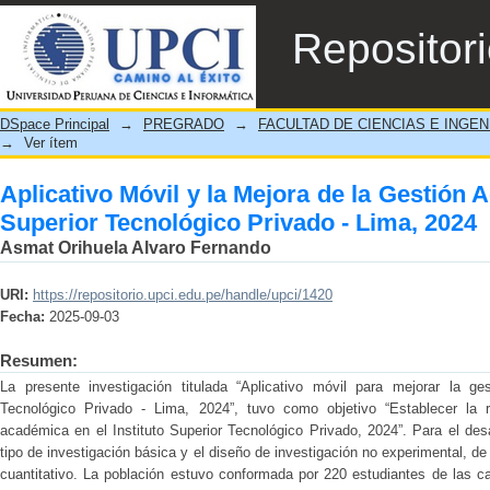
Aplicativo Móvil y la Mejora de la Gest
Repositor
Privado - Lima, 2024
DSpace Principal
→
PREGRADO
→
FACULTAD DE CIENCIAS E INGEN
→
Ver ítem
Aplicativo Móvil y la Mejora de la Gestión 
Superior Tecnológico Privado - Lima, 2024
Asmat Orihuela Alvaro Fernando
URI:
https://repositorio.upci.edu.pe/handle/upci/1420
Fecha:
2025-09-03
Resumen:
La presente investigación titulada “Aplicativo móvil para mejorar la ge
Tecnológico Privado - Lima, 2024”, tuvo como objetivo “Establecer la re
académica en el Instituto Superior Tecnológico Privado, 2024”. Para el desa
tipo de investigación básica y el diseño de investigación no experimental, de 
cuantitativo. La población estuvo conformada por 220 estudiantes de las ca