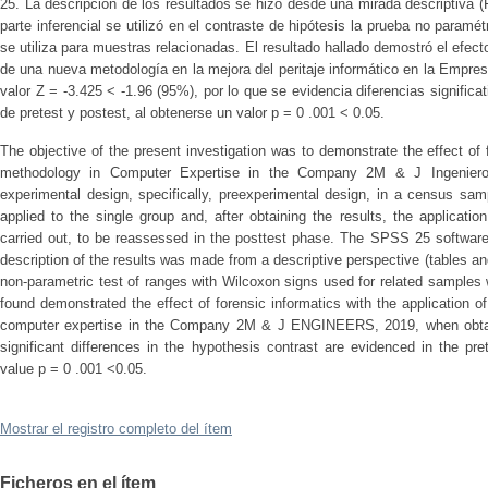
25. La descripción de los resultados se hizo desde una mirada descriptiva (F
parte inferencial se utilizó en el contraste de hipótesis la prueba no param
se utiliza para muestras relacionadas. El resultado hallado demostró el efecto 
de una nueva metodología en la mejora del peritaje informático en la Em
valor Z = -3.425 < -1.96 (95%), por lo que se evidencia diferencias significat
de pretest y postest, al obtenerse un valor p = 0 .001 < 0.05.
The objective of the present investigation was to demonstrate the effect of
methodology in Computer Expertise in the Company 2M & J Ingenieros,
experimental design, specifically, preexperimental design, in a census sa
applied to the single group and, after obtaining the results, the applicati
carried out, to be reassessed in the posttest phase. The SPSS 25 software 
description of the results was made from a descriptive perspective (tables and 
non-parametric test of ranges with Wilcoxon signs used for related samples 
found demonstrated the effect of forensic informatics with the application
computer expertise in the Company 2M & J ENGINEERS, 2019, when obtain
significant differences in the hypothesis contrast are evidenced in the pr
value p = 0 .001 <0.05.
Mostrar el registro completo del ítem
Ficheros en el ítem