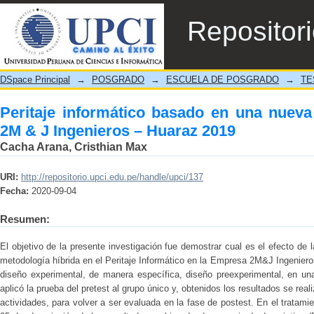
Peritaje informático basado en una nueva
Repositor
2019
DSpace Principal
→
POSGRADO
→
ESCUELA DE POSGRADO
→
TE
Peritaje informático basado en una nueva 
2M & J Ingenieros – Huaraz 2019
Cacha Arana, Cristhian Max
URI:
http://repositorio.upci.edu.pe/handle/upci/137
Fecha:
2020-09-04
Resumen:
El objetivo de la presente investigación fue demostrar cual es el efecto de
metodología híbrida en el Peritaje Informático en la Empresa 2M&J Ingeniero
diseño experimental, de manera específica, diseño preexperimental, en
aplicó la prueba del pretest al grupo único y, obtenidos los resultados se real
actividades, para volver a ser evaluada en la fase de postest. En el tratamien