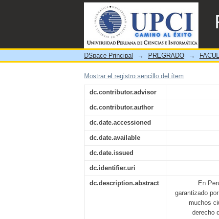
“Análisis Jurídico de la D
DSpace Principal
→
PREGRADO
→
FACUL
Mostrar el registro sencillo del ítem
dc.contributor.advisor
dc.contributor.author
dc.date.accessioned
dc.date.available
dc.date.issued
dc.identifier.uri
dc.description.abstract
En Perú
garantizado por
muchos ciu
derecho 