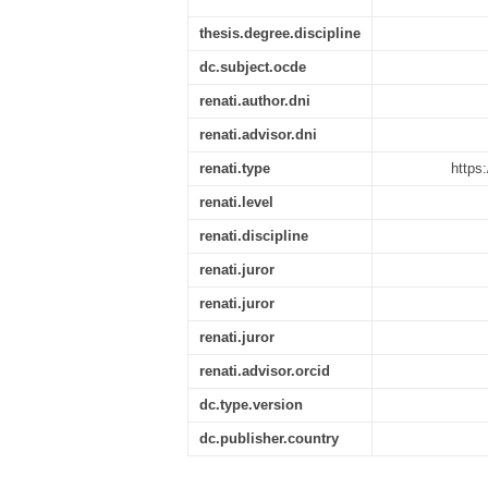
thesis.degree.discipline
dc.subject.ocde
renati.author.dni
renati.advisor.dni
renati.type
https
renati.level
renati.discipline
renati.juror
renati.juror
renati.juror
renati.advisor.orcid
dc.type.version
dc.publisher.country