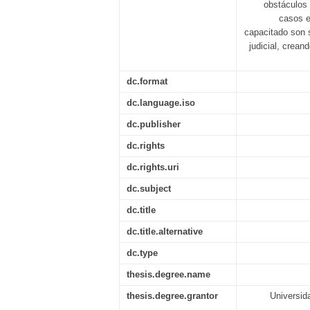
obstáculos 
casos e
capacitado son 
judicial, crean
dc.format
dc.language.iso
dc.publisher
dc.rights
dc.rights.uri
dc.subject
dc.title
dc.title.alternative
dc.type
thesis.degree.name
thesis.degree.grantor
Universid