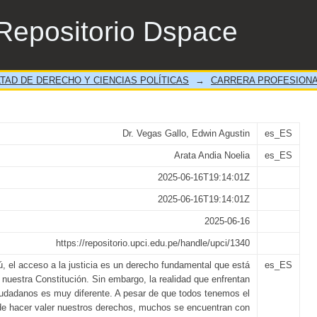
emanda Civil”
Repositorio Dspace
TAD DE DERECHO Y CIENCIAS POLÍTICAS
→
CARRERA PROFESIONA
Dr. Vegas Gallo, Edwin Agustin
es_ES
Arata Andia Noelia
es_ES
2025-06-16T19:14:01Z
2025-06-16T19:14:01Z
2025-06-16
https://repositorio.upci.edu.pe/handle/upci/1340
, el acceso a la justicia es un derecho fundamental que está
es_ES
 nuestra Constitución. Sin embargo, la realidad que enfrentan
dadanos es muy diferente. A pesar de que todos tenemos el
de hacer valer nuestros derechos, muchos se encuentran con