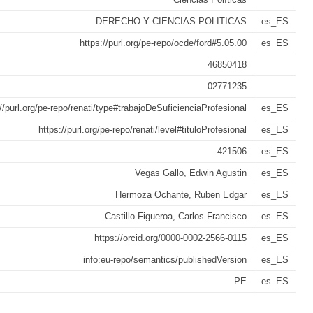
DERECHO Y CIENCIAS POLITICAS
es_ES
https://purl.org/pe-repo/ocde/ford#5.05.00
es_ES
46850418
02771235
://purl.org/pe-repo/renati/type#trabajoDeSuficienciaProfesional
es_ES
https://purl.org/pe-repo/renati/level#tituloProfesional
es_ES
421506
es_ES
Vegas Gallo, Edwin Agustin
es_ES
Hermoza Ochante, Ruben Edgar
es_ES
Castillo Figueroa, Carlos Francisco
es_ES
https://orcid.org/0000-0002-2566-0115
es_ES
info:eu-repo/semantics/publishedVersion
es_ES
PE
es_ES