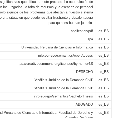
significativos que dificultan este proceso. La acumulación de
n los juzgados, la falta de recursos y la escasez de personal
solo algunos de los problemas que afectan a nuestro sistema
do una situación que puede resultar frustrante y desalentadora
para quienes buscan justicia.
application/pdf
es_ES
spa
es_ES
Universidad Peruana de Ciencias e Informática
es_ES
info:eu-repo/semantics/openAccess
es_ES
https://creativecommons.org/licenses/by-nc-nd/4.0
es_ES
DERECHO
es_ES
“Análisis Jurídico de la Demanda Civil”
es_ES
“Análisis Jurídico de la Demanda Civil”
es_ES
info:eu-repo/semantics/bachelorThesis
es_ES
ABOGADO
es_ES
ad Peruana de Ciencias e Informática. Facultad de Derecho y
es_ES
Ciencias Políticas