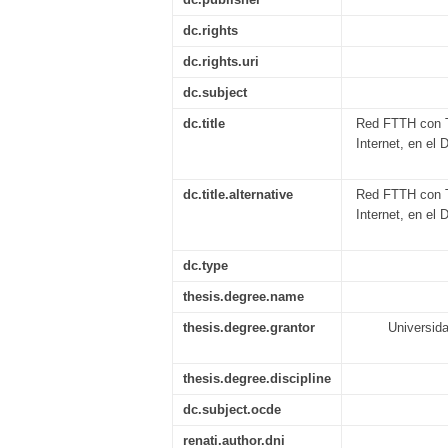
dc.rights
dc.rights.uri
dc.subject
dc.title
Red FTTH con T
Internet, en el
dc.title.alternative
Red FTTH con T
Internet, en el
dc.type
thesis.degree.name
thesis.degree.grantor
Universida
thesis.degree.discipline
dc.subject.ocde
renati.author.dni