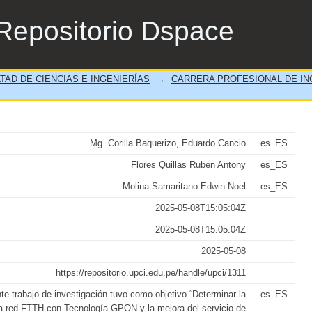
GPON y la mejora del servicio de conect
Repositorio Dspace
ives, Provincia Canta Departamento Lima, 2
TAD DE CIENCIAS E INGENIERÍAS
→
CARRERA PROFESIONAL DE IN
Mg. Corilla Baquerizo, Eduardo Cancio
es_ES
Flores Quillas Ruben Antony
es_ES
Molina Samaritano Edwin Noel
es_ES
2025-05-08T15:05:04Z
2025-05-08T15:05:04Z
2025-05-08
https://repositorio.upci.edu.pe/handle/upci/1311
te trabajo de investigación tuvo como objetivo “Determinar la
es_ES
 la red FTTH con Tecnología GPON y la mejora del servicio de