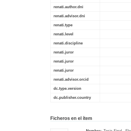
renati.author.dni
renati.advisor.dni
renati.type
renati.level
renati.discipline
renati.juror
renati.juror
renati.juror
renati.advisor.orcid
dc.type.version
dc.publisher.country
Ficheros en el ítem
Nombre:
Tesis Final - Flo