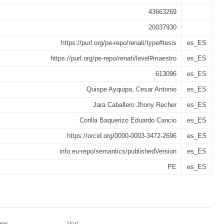
43663269
20037930
https://purl.org/pe-repo/renati/type#tesis
es_ES
https://purl.org/pe-repo/renati/level#maestro
es_ES
613096
es_ES
Quispe Ayquipa, Cesar Antonio
es_ES
Jara Caballero Jhony Recher
es_ES
Corilla Baquerizo Eduardo Cancio
es_ES
https://orcid.org/0000-0003-3472-2696
es_ES
info:eu-repo/semantics/publishedVersion
es_ES
PE
es_ES
res ...
Ver/