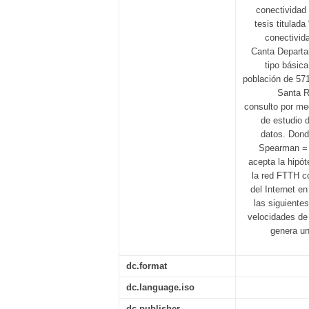
conectividad 
tesis titulad
conectivida
Canta Departam
tipo básica
población de 571
Santa R
consulto por med
de estudio 
datos. Dond
Spearman = 
acepta la hipóte
la red FTTH c
del Internet e
las siguient
velocidades de
genera un
dc.format
dc.language.iso
dc.publisher