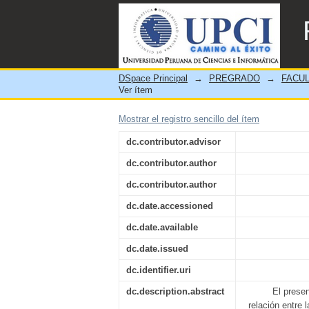
Red FTTH con Tecnología 
Distrito Santa Rosa de Qu
DSpace Principal
→
PREGRADO
→
FACUL
Ver ítem
Mostrar el registro sencillo del ítem
dc.contributor.advisor
dc.contributor.author
dc.contributor.author
dc.date.accessioned
dc.date.available
dc.date.issued
dc.identifier.uri
dc.description.abstract
El presen
relación entre