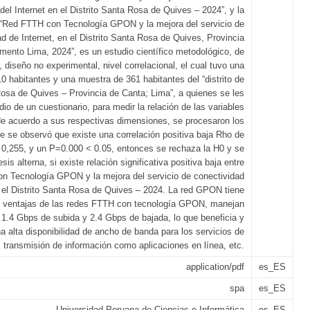
del Internet en el Distrito Santa Rosa de Quives – 2024”, y la
a “Red FTTH con Tecnología GPON y la mejora del servicio de
d de Internet, en el Distrito Santa Rosa de Quives, Provincia
ento Lima, 2024”, es un estudio científico metodológico, de
, diseño no experimental, nivel correlacional, el cual tuvo una
0 habitantes y una muestra de 361 habitantes del “distrito de
osa de Quives – Provincia de Canta; Lima”, a quienes se les
io de un cuestionario, para medir la relación de las variables
de acuerdo a sus respectivas dimensiones, se procesaron los
e se observó que existe una correlación positiva baja Rho de
0,255, y un P=0.000 < 0.05, entonces se rechaza la H0 y se
sis alterna, si existe relación significativa positiva baja entre
on Tecnología GPON y la mejora del servicio de conectividad
n el Distrito Santa Rosa de Quives – 2024. La red GPON tiene
es ventajas de las redes FTTH con tecnología GPON, manejan
 1.4 Gbps de subida y 2.4 Gbps de bajada, lo que beneficia y
a alta disponibilidad de ancho de banda para los servicios de
transmisión de información como aplicaciones en línea, etc.
application/pdf
es_ES
spa
es_ES
Universidad Peruana de Ciencias e Informática
es_ES