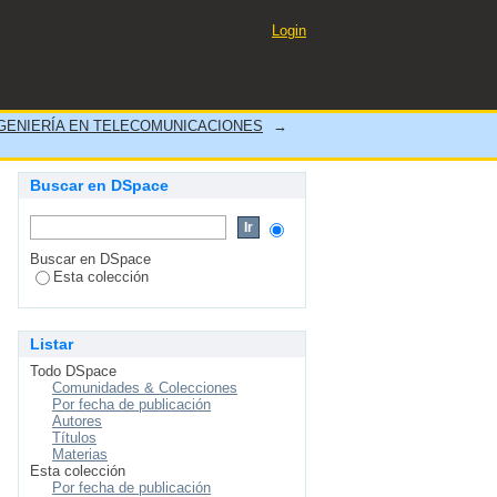
ividad de Internet, en el
Login
024
GENIERÍA EN TELECOMUNICACIONES
→
Buscar en DSpace
Buscar en DSpace
Esta colección
Listar
Todo DSpace
Comunidades & Colecciones
Por fecha de publicación
Autores
Títulos
Materias
Esta colección
Por fecha de publicación