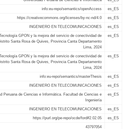
info:eu-repo/semantics/openAccess
es_ES
https://creativecommons.org/licenses/by-nc-nd/4.0
es_ES
INGENIERO EN TELECOMUNICACIONES
es_ES
ecnología GPON y la mejora del servicio de conectividad de
es_ES
 Distrito Santa Rosa de Quives, Provincia Canta Departamento
Lima, 2024
ecnología GPON y la mejora del servicio de conectividad de
es_ES
 Distrito Santa Rosa de Quives, Provincia Canta Departamento
Lima, 2024
info:eu-repo/semantics/masterThesis
es_ES
INGENIERO EN TELECOMUNICACIONES
es_ES
d Peruana de Ciencias e Informática. Facultad de Ciencias e
es_ES
Ingeniería
INGENIERO EN TELECOMUNICACIONES
es_ES
https://purl.org/pe-repo/ocde/ford#2.02.05
es_ES
43797054