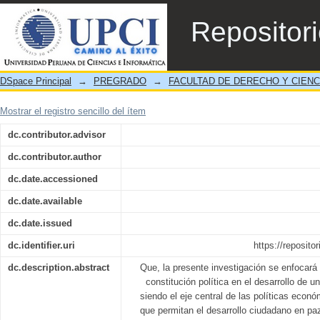
La importancia de la constitución política 
Repositor
DSpace Principal
→
PREGRADO
→
FACULTAD DE DERECHO Y CIENC
Mostrar el registro sencillo del ítem
dc.contributor.advisor
dc.contributor.author
dc.date.accessioned
dc.date.available
dc.date.issued
dc.identifier.uri
https://reposito
dc.description.abstract
Que, la presente investigación se enfocará 
constitución política en el desarrollo de u
siendo el eje central de las políticas econ
que permitan el desarrollo ciudadano en paz