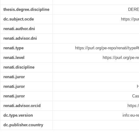
thesis.degree.discipline
DERE
dc.subject.ocde
https://pu
renati.author.dni
renati.advisor.dni
renati.type
https://purl.org/pe-repo/renati/type
renati.level
https://purl.org/pe-r
renati.discipline
renati.juror
renati.juror
H
renati.juror
Cas
renati.advisor.orcid
https:
dc.type.version
info:eu-
dc.publisher.country