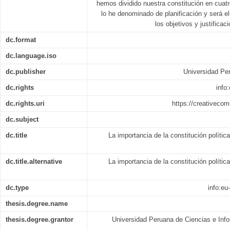
hemos dividido nuestra constitución en cuatro
lo he denominado de planificación y será e
los objetivos y justificac
dc.format
dc.language.iso
dc.publisher
Universidad Per
dc.rights
info
dc.rights.uri
https://creativeco
dc.subject
dc.title
La importancia de la constitución polític
dc.title.alternative
La importancia de la constitución polític
dc.type
info:eu
thesis.degree.name
thesis.degree.grantor
Universidad Peruana de Ciencias e Info