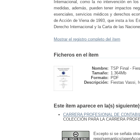
Internacional, como la no intervención en lo
medidas, además, pueden tener impactos negati
esenciales, servicios médicos y derechos econ
de Acción de Viena de 1993, que insta a los E
Derecho Internacional y la Carta de las Nacion
Mostrar el registro completo del ítem
Ficheros en el ítem
Nombre:
TSP Final - Fies
Tamaño:
1.364Mb
Formato:
PDF
Descripción:
Fiestas Vassi, I
Este ítem aparece en la(s) siguiente
CARRERA PROFESIONAL DE CONTABIL
COLECCIÓN PARA LA CARRERA PROFES
Excepto si se señala otra
repo/semantics/openAcc