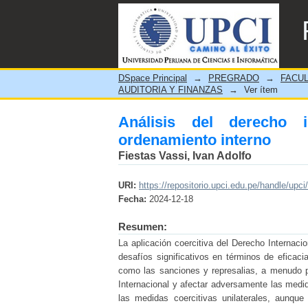
Análisis del derecho inter
DSpace Principal
→
PREGRADO
→
FACUL
AUDITORIA Y FINANZAS
→
Ver ítem
Análisis del derecho i
ordenamiento interno
Fiestas Vassi, Ivan Adolfo
URI:
https://repositorio.upci.edu.pe/handle/upci
Fecha:
2024-12-18
Resumen:
La aplicación coercitiva del Derecho Internaci
desafíos significativos en términos de eficacia 
como las sanciones y represalias, a menudo p
Internacional y afectar adversamente las med
las medidas coercitivas unilaterales, aunque