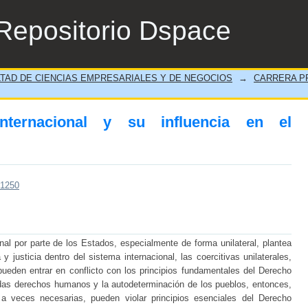
nacional y su influencia en el ordenamiento 
Repositorio Dspace
TAD DE CIENCIAS EMPRESARIALES Y DE NEGOCIOS
→
CARRERA PR
nternacional y su influencia en el
/1250
onal por parte de los Estados, especialmente de forma unilateral, plantea
y justicia dentro del sistema internacional, las coercitivas unilaterales,
ueden entrar en conflicto con los principios fundamentales del Derecho
idas derechos humanos y la autodeterminación de los pueblos, entonces,
 a veces necesarias, pueden violar principios esenciales del Derecho