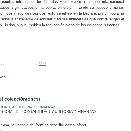
s asuntos internos de los Estados y el respeto a la soberanía nacional
vos significativos en la población civil, limitando su acceso a bienes
ómicos y sociales básicos, esto se refleja en la Declaración y Programa
stados a abstenerse de adoptar medidas unilaterales que contravengan el
es Unidas, y que impiden la realización plena de los derechos humanos.
tas ...
Ver/
van ...
(s) colección(ones)
IDAD, AUDITORIA Y FINANZAS
IONAL DE CONTABILIDAD, AUDITORIA Y FINANZAS
 cosa, la licencia del ítem se describe como info:eu-
ess