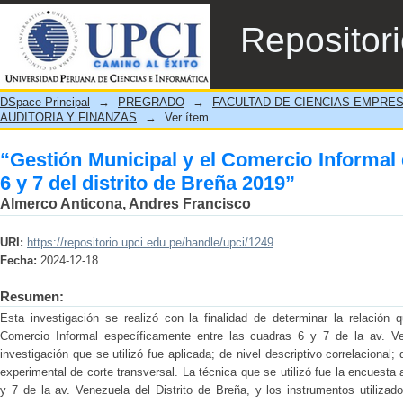
“Gestión Municipal y el Comercio Informal 
Repositor
2019”
DSpace Principal
→
PREGRADO
→
FACULTAD DE CIENCIAS EMPRE
AUDITORIA Y FINANZAS
→
Ver ítem
“Gestión Municipal y el Comercio Informal 
6 y 7 del distrito de Breña 2019”
Almerco Anticona, Andres Francisco
URI:
https://repositorio.upci.edu.pe/handle/upci/1249
Fecha:
2024-12-18
Resumen:
Esta investigación se realizó con la finalidad de determinar la relación 
Comercio Informal específicamente entre las cuadras 6 y 7 de la av. Ven
investigación que se utilizó fue aplicada; de nivel descriptivo correlacional;
experimental de corte transversal. La técnica que se utilizó fue la encuesta
y 7 de la av. Venezuela del Distrito de Breña, y los instrumentos utilizad