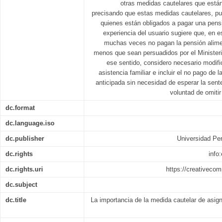
otras medidas cautelares que están 
precisando que estas medidas cautelares, pue
quienes están obligados a pagar una pensi
experiencia del usuario sugiere que, en e
muchas veces no pagan la pensión alimen
menos que sean persuadidos por el Ministerio
ese sentido, considero necesario modific
asistencia familiar e incluir el no pago de 
anticipada sin necesidad de esperar la sent
voluntad de omiti
dc.format
dc.language.iso
dc.publisher
Universidad Per
dc.rights
info
dc.rights.uri
https://creativeco
dc.subject
dc.title
La importancia de la medida cautelar de asig