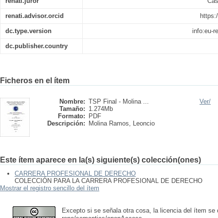
renati.juror
Cas
renati.advisor.orcid
https:
dc.type.version
info:eu-
dc.publisher.country
Ficheros en el ítem
Nombre:
TSP Final - Molina ...
Ver/
Tamaño:
1.274Mb
Formato:
PDF
Descripción:
Molina Ramos, Leoncio
Este ítem aparece en la(s) siguiente(s) colección(ones)
CARRERA PROFESIONAL DE DERECHO
COLECCIÓN PARA LA CARRERA PROFESIONAL DE DERECHO
Mostrar el registro sencillo del ítem
Excepto si se señala otra cosa, la licencia del ítem se