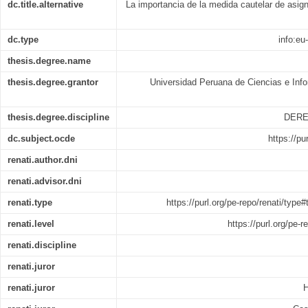
dc.title.alternative
La importancia de la medida cautelar de asig
dc.type
info:eu
thesis.degree.name
thesis.degree.grantor
Universidad Peruana de Ciencias e Info
thesis.degree.discipline
DERE
dc.subject.ocde
https://pu
renati.author.dni
renati.advisor.dni
renati.type
https://purl.org/pe-repo/renati/type
renati.level
https://purl.org/pe-r
renati.discipline
renati.juror
renati.juror
H