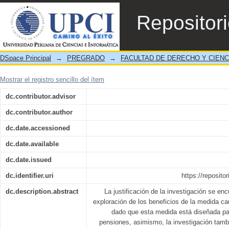
La importancia de la medida cautelar de as
Repositor
DSpace Principal
→
PREGRADO
→
FACULTAD DE DERECHO Y CIENC
Mostrar el registro sencillo del ítem
dc.contributor.advisor
dc.contributor.author
dc.date.accessioned
dc.date.available
dc.date.issued
dc.identifier.uri
https://reposito
dc.description.abstract
La justificación de la investigación se enc
exploración de los beneficios de la medida ca
dado que esta medida está diseñada par
pensiones, asimismo, la investigación tambi