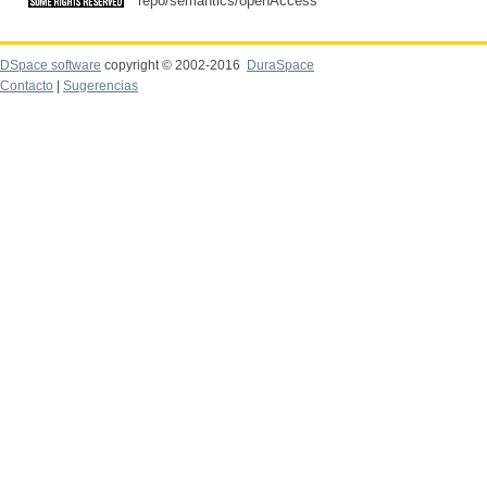
repo/semantics/openAccess
DSpace software
copyright © 2002-2016
DuraSpace
Contacto
|
Sugerencias