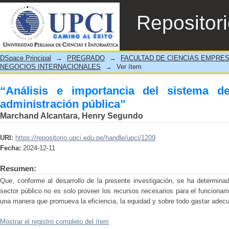
“Análisis e importancia del sistema de aba
Repositor
DSpace Principal
→
PREGRADO
→
FACULTAD DE CIENCIAS EMPRE
NEGOCIOS INTERNACIONALES
→
Ver ítem
“Análisis e importancia del sistema d
administración pública”
Marchand Alcantara, Henry Segundo
URI:
https://repositorio.upci.edu.pe/handle/upci/1209
Fecha:
2024-12-11
Resumen:
Que, conforme al desarrollo de la presente investigación, se ha determinad
sector público no es solo proveer los recursos necesarios para el funcionam
una manera que promueva la eficiencia, la equidad y sobre todo gastar adec
Mostrar el registro completo del ítem