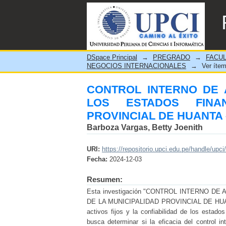
CONTROL INTERNO DE A
DE LA MUNICIPALIDAD P
DSpace Principal
→
PREGRADO
→
FACUL
NEGOCIOS INTERNACIONALES
→
Ver íte
CONTROL INTERNO DE 
LOS ESTADOS FINA
PROVINCIAL DE HUANTA 
Barboza Vargas, Betty Joenith
URI:
https://repositorio.upci.edu.pe/handle/upci
Fecha:
2024-12-03
Resumen:
Esta investigación "CONTROL INTERNO D
DE LA MUNICIPALIDAD PROVINCIAL DE HUANTA – 
activos fijos y la confiabilidad de los estado
busca determinar si la eficacia del control in