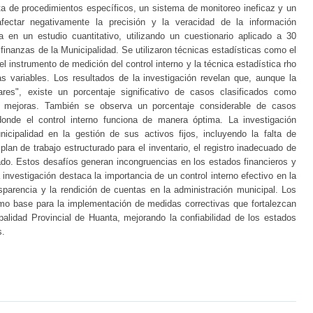
falta de procedimientos específicos, un sistema de monitoreo ineficaz y un
afectar negativamente la precisión y la veracidad de la información
sa en un estudio cuantitativo, utilizando un cuestionario aplicado a 30
 finanzas de la Municipalidad. Se utilizaron técnicas estadísticas como el
el instrumento de medición del control interno y la técnica estadística rho
as variables. Los resultados de la investigación revelan que, aunque la
res", existe un porcentaje significativo de casos clasificados como
de mejoras. También se observa un porcentaje considerable de casos
donde el control interno funciona de manera óptima. La investigación
nicipalidad en la gestión de sus activos fijos, incluyendo la falta de
lan de trabajo estructurado para el inventario, el registro inadecuado de
idado. Estos desafíos generan incongruencias en los estados financieros y
 investigación destaca la importancia de un control interno efectivo en la
ansparencia y la rendición de cuentas en la administración municipal. Los
omo base para la implementación de medidas correctivas que fortalezcan
cipalidad Provincial de Huanta, mejorando la confiabilidad de los estados
s.