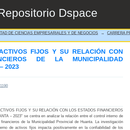
CTIVOS FIJOS Y SU RELACIÓN CON LO
Repositorio Dspace
ROVINCIAL DE HUANTA – 2023
TAD DE CIENCIAS EMPRESARIALES Y DE NEGOCIOS
→
CARRERA P
m
ACTIVOS FIJOS Y SU RELACIÓN CON
NCIEROS DE LA MUNICIPALIDAD
– 2023
/1190
E ACTIVOS FIJOS Y SU RELACIÓN CON LOS ESTADOS FINANCIEROS
2023" se centra en analizar la relación entre el control interno de
s financieros de la Municipalidad Provincial de Huanta. La investigación
terno de activos fijos impacta positivamente en la confiabilidad de los