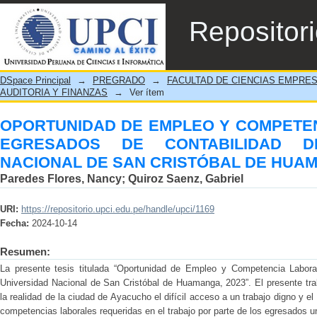
OPORTUNIDAD DE EMPLEO Y COMP
Repositor
CONTABILIDAD DE LA UNIVERSIDAD NAC
DSpace Principal
→
PREGRADO
→
FACULTAD DE CIENCIAS EMPRE
AUDITORIA Y FINANZAS
→
Ver ítem
OPORTUNIDAD DE EMPLEO Y COMPETEN
EGRESADOS DE CONTABILIDAD D
NACIONAL DE SAN CRISTÓBAL DE HUAM
Paredes Flores, Nancy
;
Quiroz Saenz, Gabriel
URI:
https://repositorio.upci.edu.pe/handle/upci/1169
Fecha:
2024-10-14
Resumen:
La presente tesis titulada “Oportunidad de Empleo y Competencia Labora
Universidad Nacional de San Cristóbal de Huamanga, 2023”. El presente tra
la realidad de la ciudad de Ayacucho el difícil acceso a un trabajo digno y el
competencias laborales requeridas en el trabajo por parte de los egresados uni