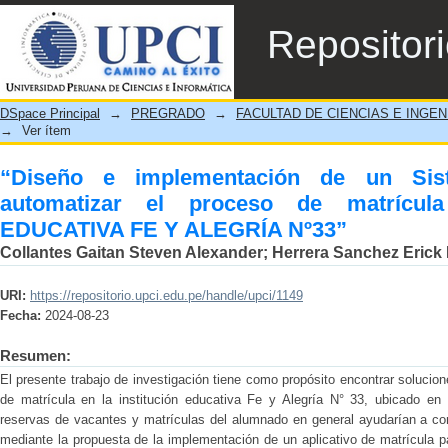
“Diseño e implementación de un Sistema i
Repositor
de la INSTITUCIÓN EDUCATIVA FE Y ALEG
DSpace Principal
→
PREGRADO
→
FACULTAD DE CIENCIAS E INGEN
→
Ver ítem
“Diseño e implementación de un Sist
automatizar el proceso de matrícu
EDUCATIVA FE Y ALEGRÍA Nº33”
Collantes Gaitan Steven Alexander
;
Herrera Sanchez Erick 
URI:
https://repositorio.upci.edu.pe/handle/upci/1149
Fecha:
2024-08-23
Resumen:
El presente trabajo de investigación tiene como propósito encontrar solucio
de matrícula en la institución educativa Fe y Alegría N° 33, ubicado en 
reservas de vacantes y matrículas del alumnado en general ayudarían a cont
mediante la propuesta de la implementación de un aplicativo de matrícula p