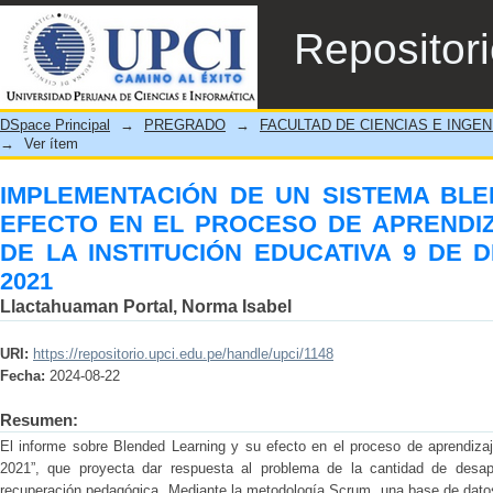
IMPLEMENTACIÓN DE UN SISTEMA BLEN
Repositor
APRENDIZAJE EN ESTUDIANTES DE L
AYACUCHO, 2021
DSpace Principal
→
PREGRADO
→
FACULTAD DE CIENCIAS E INGEN
→
Ver ítem
IMPLEMENTACIÓN DE UN SISTEMA BLE
EFECTO EN EL PROCESO DE APRENDIZ
DE LA INSTITUCIÓN EDUCATIVA 9 DE 
2021
Llactahuaman Portal, Norma Isabel
URI:
https://repositorio.upci.edu.pe/handle/upci/1148
Fecha:
2024-08-22
Resumen:
El informe sobre Blended Learning y su efecto en el proceso de aprendiza
2021”, que proyecta dar respuesta al problema de la cantidad de desa
recuperación pedagógica. Mediante la metodología Scrum, una base de datos 