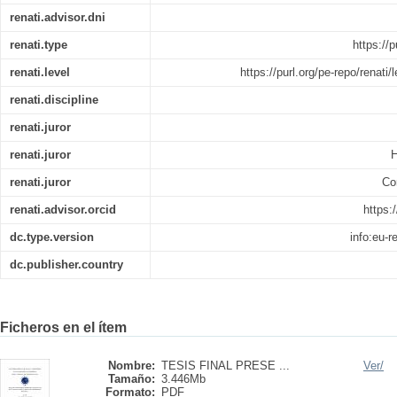
renati.advisor.dni
renati.type
https://p
renati.level
https://purl.org/pe-repo/renati
renati.discipline
renati.juror
renati.juror
H
renati.juror
Co
renati.advisor.orcid
https:
dc.type.version
info:eu-
dc.publisher.country
Ficheros en el ítem
Nombre:
TESIS FINAL PRESE ...
Ver/
Tamaño:
3.446Mb
Formato:
PDF