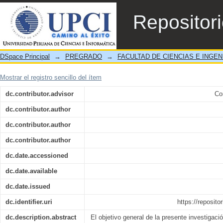
“Propuesta de un Sistema de Gestión de 
Repositor
para mejorar la satisfacción del cliente 
DSpace Principal
→
PREGRADO
→
FACULTAD DE CIENCIAS E INGEN
Mostrar el registro sencillo del ítem
dc.contributor.advisor
Co
dc.contributor.author
dc.contributor.author
dc.contributor.author
dc.date.accessioned
dc.date.available
dc.date.issued
dc.identifier.uri
https://reposito
dc.description.abstract
El objetivo general de la presente investigac