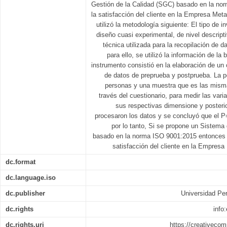
Gestión de la Calidad (SGC) basado en la no
la satisfacción del cliente en la Empresa M
utilizó la metodología siguiente: El tipo de 
diseño cuasi experimental, de nivel descript
técnica utilizada para la recopilación de d
para ello, se utilizó la información de l
instrumento consistió en la elaboración de un 
de datos de preprueba y postprueba. La p
personas y una muestra que es las misma
través del cuestionario, para medir las var
sus respectivas dimensione y posterio
procesaron los datos y se concluyó que el P
por lo tanto, Si se propone un Sistema
basado en la norma ISO 9001:2015 entonces n
satisfacción del cliente en la Empre
dc.format
dc.language.iso
dc.publisher
Universidad Per
dc.rights
info
dc.rights.uri
https://creativeco