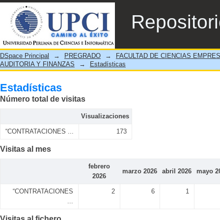
Estadísticas
Repositor
DSpace Principal
→
PREGRADO
→
FACULTAD DE CIENCIAS EMPRE
AUDITORIA Y FINANZAS
→
Estadísticas
Estadísticas
Número total de visitas
Visualizaciones
“CONTRATACIONES ...
173
Visitas al mes
febrero
marzo 2026
abril 2026
mayo 2
2026
“CONTRATACIONES
2
6
1
...
Visitas al fichero