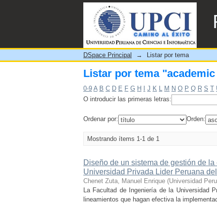
Listar por tema "academi
DSpace Principal
→
Listar por tema
Listar por tema "academi
0-9
A
B
C
D
E
F
G
H
I
J
K
L
M
N
O
P
Q
R
S
T
O introducir las primeras letras:
Ordenar por:
Orden:
Mostrando ítems 1-1 de 1
Diseño de un sistema de gestión de la
Universidad Privada Lider Peruana de
Chenet Zuta, Manuel Enrique
(
Universidad Peru
La Facultad de Ingeniería de la Universidad P
lineamientos que hagan efectiva la implementacio