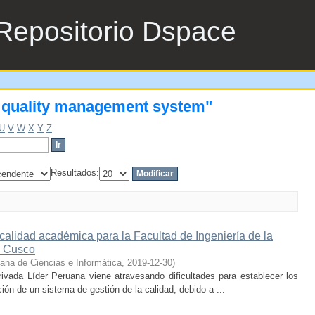
c quality management system"
Repositorio Dspace
c quality management system"
U
V
W
X
Y
Z
Resultados:
 calidad académica para la Facultad de Ingeniería de la
l Cusco
ana de Ciencias e Informática
,
2019-12-30
)
rivada Líder Peruana viene atravesando dificultades para establecer los
́n de un sistema de gestión de la calidad, debido a ...