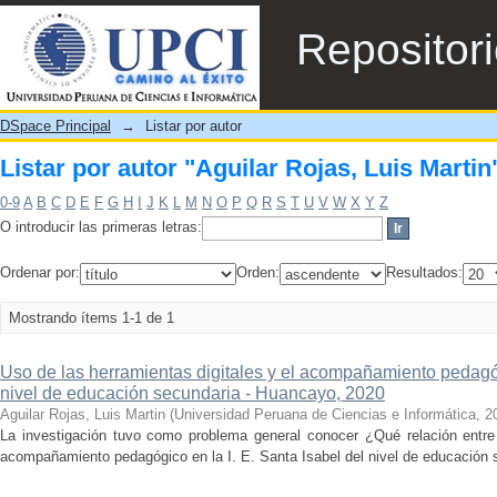
Listar por autor "Aguilar Rojas, Luis Martin
Repositor
DSpace Principal
→
Listar por autor
Listar por autor "Aguilar Rojas, Luis Martin
0-9
A
B
C
D
E
F
G
H
I
J
K
L
M
N
O
P
Q
R
S
T
U
V
W
X
Y
Z
O introducir las primeras letras:
Ordenar por:
Orden:
Resultados:
Mostrando ítems 1-1 de 1
Uso de las herramientas digitales y el acompañamiento pedagóg
nivel de educación secundaria - Huancayo, 2020
Aguilar Rojas, Luis Martin
(
Universidad Peruana de Ciencias e Informática
,
2
La investigación tuvo como problema general conocer ¿Qué relación entre 
acompañamiento pedagógico en la I. E. Santa Isabel del nivel de educación 