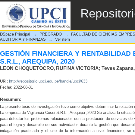
GESTIÓN FINANCIERA Y RENTABILIDAD EN
Repositor
DSpace Principal
→
PREGRADO
→
FACULTAD DE CIENCIAS EMPRE
AUDITORIA Y FINANZAS
→
Ver ítem
GESTIÓN FINANCIERA Y RENTABILIDAD
S.R.L., AREQUIPA, 2020
LEON CHOQUETOCRO, RUFINA VICTORIA
;
Teves Zapana, 
URI:
http://repositorio.upci.edu.pe/handle/upci/633
Fecha:
2022-08-31
Resumen:
La presente tesis de investigación tuvo como objetivo determinar la relación d
La empresa de Vigilancia Cosei S.R.L., Arequipa ,2020 Se analiza la situació
para detectar los problemas relacionados con la prestación de servicios de vi
para el logro y desarrollo de sus actividades durante la gestión que desarro
indagación practicada y el uso de la información a nivel financiero, se