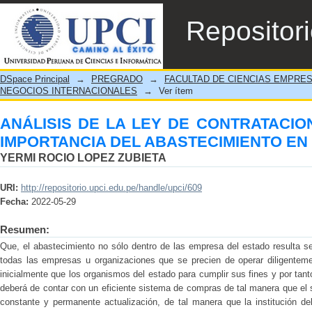
ANÁLISIS DE LA LEY DE CONTRATA
Repositor
ABASTECIMIENTO EN EL SECTOR PÚBLI
DSpace Principal
→
PREGRADO
→
FACULTAD DE CIENCIAS EMPRE
NEGOCIOS INTERNACIONALES
→
Ver ítem
ANÁLISIS DE LA LEY DE CONTRATACIO
IMPORTANCIA DEL ABASTECIMIENTO EN
YERMI ROCIO LOPEZ ZUBIETA
URI:
http://repositorio.upci.edu.pe/handle/upci/609
Fecha:
2022-05-29
Resumen:
Que, el abastecimiento no sólo dentro de las empresa del estado resulta 
todas las empresas u organizaciones que se precien de operar diligentem
inicialmente que los organismos del estado para cumplir sus fines y por tant
deberá de contar con un eficiente sistema de compras de tal manera que el
constante y permanente actualización, de tal manera que la institución d