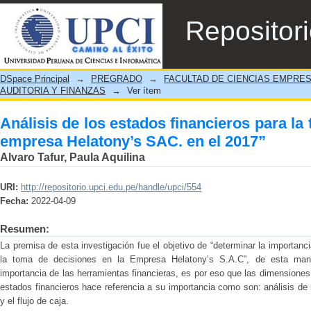
Análisis de los estados financieros para l
Repositor
el 2017”
DSpace Principal
→
PREGRADO
→
FACULTAD DE CIENCIAS EMPRE
AUDITORIA Y FINANZAS
→
Ver ítem
Análisis de los estados financieros para la
empresa Helatony’s SAC. en el 2017”
Alvaro Tafur, Paula Aquilina
URI:
http://repositorio.upci.edu.pe/handle/upci/554
Fecha:
2022-04-09
Resumen:
La premisa de esta investigación fue el objetivo de “determinar la importanci
la toma de decisiones en la Empresa Helatony’s S.A.C”, de esta mane
importancia de las herramientas financieras, es por eso que las dimensiones 
estados financieros hace referencia a su importancia como son: análisis de 
y el flujo de caja.