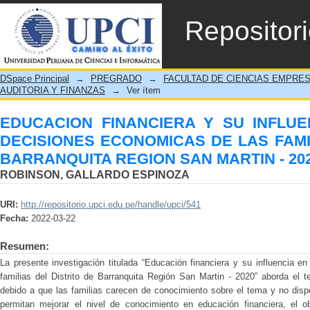
EDUCACION FINANCIERA Y SU INFLUEN
Repositor
LAS FAMILIAS DEL DISTRITO DE BARRAN
DSpace Principal
→
PREGRADO
→
FACULTAD DE CIENCIAS EMPRE
AUDITORIA Y FINANZAS
→
Ver ítem
EDUCACION FINANCIERA Y SU INFLUE
DECISIONES ECONOMICAS DE LAS FAMI
BARRANQUITA REGION SAN MARTIN - 20
ROBINSON, GALLARDO ESPINOZA
URI:
http://repositorio.upci.edu.pe/handle/upci/541
Fecha:
2022-03-22
Resumen:
La presente investigación titulada “Educación financiera y su influencia 
familias del Distrito de Barranquita Región San Martin - 2020” aborda el t
debido a que las familias carecen de conocimiento sobre el tema y no dis
permitan mejorar el nivel de conocimiento en educación financiera, el ob