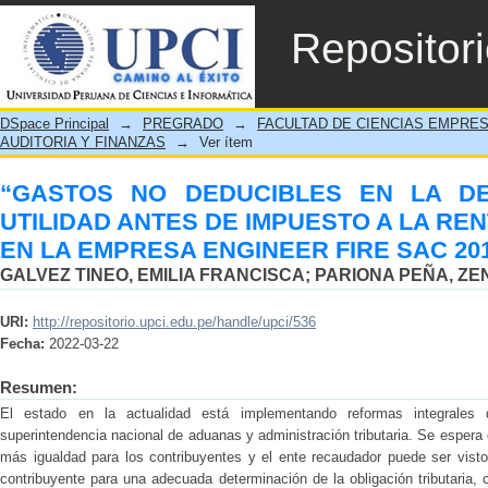
“GASTOS NO DEDUCIBLES EN LA DETERM
Repositor
LA RENTA Y PARTICIPACIONES EN LA EM
DSpace Principal
→
PREGRADO
→
FACULTAD DE CIENCIAS EMPRE
AUDITORIA Y FINANZAS
→
Ver ítem
“GASTOS NO DEDUCIBLES EN LA DE
UTILIDAD ANTES DE IMPUESTO A LA REN
EN LA EMPRESA ENGINEER FIRE SAC 20
GALVEZ TINEO, EMILIA FRANCISCA
;
PARIONA PEÑA, ZEN
URI:
http://repositorio.upci.edu.pe/handle/upci/536
Fecha:
2022-03-22
Resumen:
El estado en la actualidad está implementando reformas integrales d
superintendencia nacional de aduanas y administración tributaria. Se espera 
más igualdad para los contribuyentes y el ente recaudador puede ser vist
contribuyente para una adecuada determinación de la obligación tributaria, 