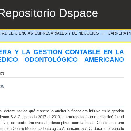
IERA Y LA GESTIÓN CONTABLE EN LA 
Repositorio Dspace
O S.A.C., 2017-2019”
TAD DE CIENCIAS EMPRESARIALES Y DE NEGOCIOS
→
CARRERA PR
IERA Y LA GESTIÓN CONTABLE EN LA
DICO ODONTOLÓGICO AMERICANO
IO
535
al determinar de qué manera la auditoría financiera influye en la gestión
cano S.A.C., periodo 2017 al 2019. La metodología que se aplicó fue el
tivo, de corte transversal, descriptivo correlacional. Contó con una
empresa Centro Médico Odontológico Americano S.A.C. durante el periodo