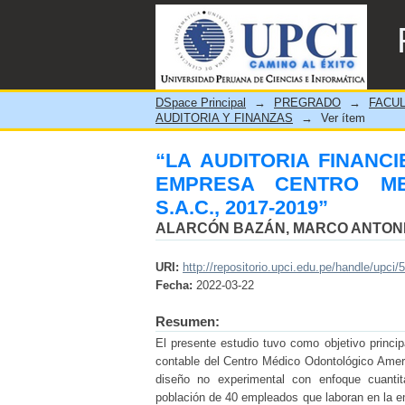
“LA AUDITORIA FINANC
ODONTOLÓGICO AMERICAN
DSpace Principal
→
PREGRADO
→
FACUL
AUDITORIA Y FINANZAS
→
Ver ítem
“LA AUDITORIA FINANC
EMPRESA CENTRO ME
S.A.C., 2017-2019”
ALARCÓN BAZÁN, MARCO ANTON
URI:
http://repositorio.upci.edu.pe/handle/upci/
Fecha:
2022-03-22
Resumen:
El presente estudio tuvo como objetivo princip
contable del Centro Médico Odontológico Ameri
diseño no experimental con enfoque cuantita
población de 40 empleados que laboran en la 