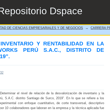
INVENTARIO Y RENTABILIDAD EN LA E
Repositorio Dspace
DE SANTIAGO DE SURCO, 2019”.
TAD DE CIENCIAS EMPRESARIALES Y DE NEGOCIOS
→
CARRERA PR
INVENTARIO Y RENTABILIDAD EN LA
ORKS PERÚ S.A.C., DISTRITO DE
19”.
532
“Determinar el nivel de relación de la desvalorización de inventario y la
ú, S.A.C. distrito Santiago de Surco, 2019”. En lo que se refiere a los
perimental con enfoque cuantitativo, de corte transversal, descriptivo
por 10 colaboradores que laboran en la empresa y la técnica aplicada fue