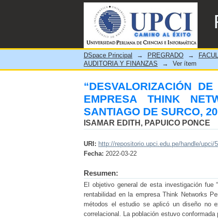
“DESVALORIZACIÓN DE 
PERÚ S.A.C., DISTRITO 
DSpace Principal
→
PREGRADO
→
FACUL
AUDITORIA Y FINANZAS
→
Ver ítem
“DESVALORIZACIÓN DE 
EMPRESA THINK NETW
SANTIAGO DE SURCO, 20
ISAMAR EDITH, PAPUICO PONCE
URI:
http://repositorio.upci.edu.pe/handle/upci/
Fecha:
2022-03-22
Resumen:
El objetivo general de esta investigación fue 
rentabilidad en la empresa Think Networks Per
métodos el estudio se aplicó un diseño no ex
correlacional. La población estuvo conformada 