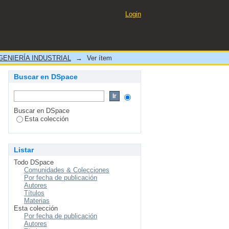
SO 14001 y la Mejora de la
Login
., 2020
ENIERÍA INDUSTRIAL
→
Ver ítem
Buscar en DSpace
Buscar en DSpace
Esta colección
Listar
Todo DSpace
Comunidades & Colecciones
Por fecha de publicación
Autores
Títulos
Materias
Esta colección
Por fecha de publicación
Autores