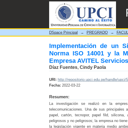
Implementación de un Sist
Gestión de Residuos en la
DSpace Principal
→
PREGRADO
→
FACUL
Implementación de un S
Norma ISO 14001 y la Me
Empresa AVITEL Servicios
Díaz Fuentes, Cindy Paola
URI:
http://repositorio.upci.edu.pe/handle/upci/
Fecha:
2022-03-22
Resumen:
La investigación se realizó en la empre
telecomunicaciones. Una de sus principales a
papel, cartón, tecnopor, papel fild, silicona,
peligrosos y no peligrosos; la empresa no tien
la legislación vigente en materia medio ambi