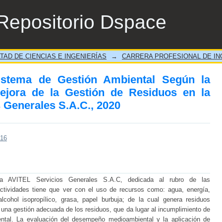
ema de Gestión Ambiental Según la Norma I
Repositorio Dspace
 Empresa AVITEL Servicios Generales S.A.C
TAD DE CIENCIAS E INGENIERÍAS
→
CARRERA PROFESIONAL DE ING
istema de Gestión Ambiental Según la
jora de la Gestión de Residuos en la
 Generales S.A.C., 2020
516
sa AVITEL Servicios Generales S.A.C, dedicada al rubro de las
ctividades tiene que ver con el uso de recursos como: agua, energía,
 alcohol isopropílico, grasa, papel burbuja; de la cual genera residuos
e una gestión adecuada de los residuos, que da lugar al incumplimiento de
ental. La evaluación del desempeño medioambiental y la aplicación de